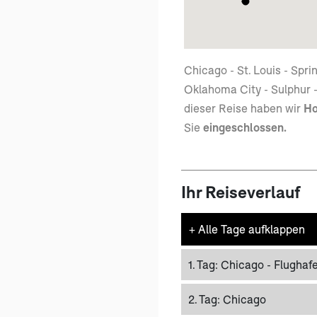
Chicago - St. Louis - Sprin
Oklahoma City - Sulphur -
dieser Reise haben wir
Ho
Sie
eingeschlossen.
Ihr Reiseverlauf
+
Alle Tage aufklappen
1. Tag:
Chicago - Flughaf
2. Tag:
Chicago