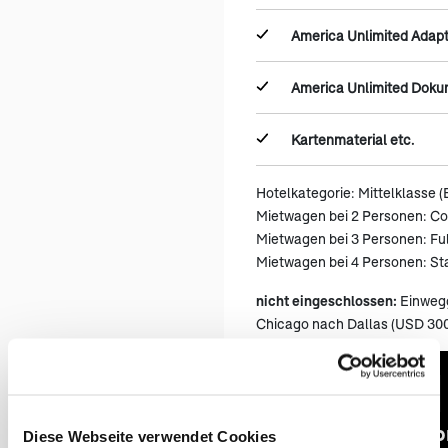
America Unlimited Adap
America Unlimited Dok
Kartenmaterial etc.
Hotelkategorie: Mittelklasse (
Mietwagen bei 2 Personen: C
Mietwagen bei 3 Personen: Ful
Mietwagen bei 4 Personen: S
nicht eingeschlossen:
Einweg
Chicago nach Dallas (USD 300 z
(öf
An & Abr
Diese Webseite verwendet Cookies