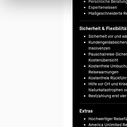
Persönliche Beratun
Expertenwissen
Maßgeschneiderte Re
Sicherheit & Flexibilitä
Sicherheit vor und w
Kundengeldabsicheru
Insolvenzen
Pauschalreise-Sicherh
Kostenübersicht
Kostenfreie Umbuchu
Reisewarnungen
Kostenfreie Rückfüh
Hilfe vor Ort und Kr
Naturkatastrophen od
Restzahlung erst vie
Extras
Hochwertiger Reisefü
America Unlimited Re