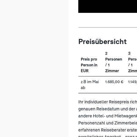
Preisübersicht
2
3
Preis pro
Personen
Pers
Person in
/ 1
/ 1
EUR
Zimmer
Zim
z.B im Mai
1.685,00 €
1.149
ab
Ihr individueller Reisepreis ric
genauen Reisedatum und der a
andere Hotel- und Mietwagen
Personenzahl und Zimmerbele
erfahrenen Reiseberater erstel
persönliches Angebot – ganz n