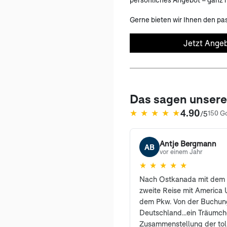
Gerne bieten wir Ihnen den pa
Jetzt Angeb
Das sagen unser
4.90
★
★
★
★
★
/5
150 G
(öffnet in neuem Tab)
Antje Bergmann
AB
vor einem Jahr
★
★
★
★
★
Nach Ostkanada mit dem 
zweite Reise mit America U
dem Pkw. Von der Buchung
Deutschland...ein Träumc
Zusammenstellung der tol