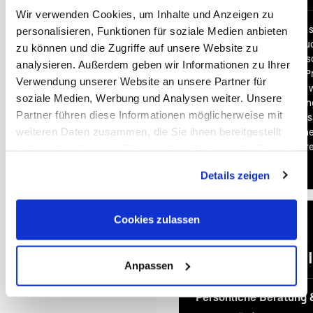
Wir verwenden Cookies, um Inhalte und Anzeigen zu
Bei vielen unserer Reisen 
personalisieren, Funktionen für soziale Medien anbieten
bereits im Reisepreis inklu
zu können und die Zugriffe auf unsere Website zu
Economy Class. Auf Wuns
analysieren. Außerdem geben wir Informationen zu Ihrer
selbstverständlich auch 
Verwendung unserer Website an unsere Partner für
Business oder First Class 
soziale Medien, Werbung und Analysen weiter. Unsere
Reisebeispiel kein Flug ei
Partner führen diese Informationen möglicherweise mit
wir Ihnen diesen gerne zus
weiteren Daten zusammen, die Sie ihnen bereitgestellt
ihn direkt in Ihr persönlic
flexibel und ganz nach Ihr
haben oder die sie im Rahmen Ihrer Nutzung der Dienste
gesammelt haben. Sie geben Einwilligung zu unseren
Details zeigen
Cookies, wenn Sie unsere Webseite weiterhin nutzen.
Cookies zulassen
Immer I
Anpassen
Persönliche Beratung 