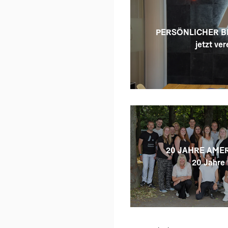
PERSÖNLICHER B
jetzt ver
20 JAHRE AMER
20 Jahre 