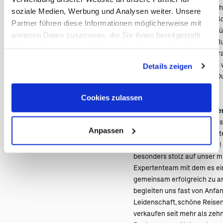
Wasser. Doch wir haben nich
soziale Medien, Werbung und Analysen weiter. Unsere
einfach angepackt. Meine S
Partner führen diese Informationen möglicherweise mit
gerade 21 und 22 Jahre alt,
weiteren Daten zusammen, die Sie ihnen bereitgestellt
Geschäftsführung, meine Mut
haben oder die sie im Rahmen Ihrer Nutzung der Dienste
lernten schnell, knüpften B
gesammelt haben. Sie geben Einwilligung zu unseren
neue, kreative Wege und so 
Details zeigen
Cookies, wenn Sie unsere Webseite weiterhin nutzen.
Geschäftsübernahme der Du
Cookies zulassen
Unser Herz schlägt für unse
Mit den wachsenden Heraus
Anpassen
schon bald nach kompetent
und wir haben sie gefunden! 
besonders stolz auf unser mi
Expertenteam mit dem es ei
gemeinsam erfolgreich zu ar
begleiten uns fast von Anfan
Leidenschaft, schöne Reisen
verkaufen seit mehr als zehn