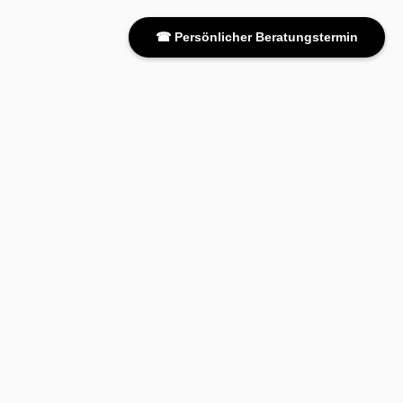
☎ Persönlicher Beratungstermin
FAMILIENPOST ABONNIEREN
Möchten Sie die monatliche
America Unlimited Familienpost
mit
unseren schönsten Reiseinspirationen für die USA, Kanada und die
Karibik erhalten? Als Dankeschön schenken wir Ihnen einen € 50
Gutschein pro Person für Ihre nächste USA- oder Kanada-Reise.
ANMELDEN