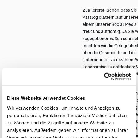
Zuallererst: Schön, dass Sie
Katalog blättern, auf unser
einem unserer Social Media K
freut uns aufrichtig. Da Sie 
zugegebenermaßen sehr sch
möchten wir die Gelegenheit 
über die Geschichte und di
Unternehmen zu erzählen. Wi
Lebensreise zu entdecken: W
her, was bewegt uns, was trei
Wer sind wir und woher ko
Diese Webseite verwendet Cookies
Der „harte“ Kern des Untern
Mutter, Angelika Kohlenberg
Wir verwenden Cookies, um Inhalte und Anzeigen zu
Kurz, und ich, Timo Kohlenbe
personalisieren, Funktionen für soziale Medien anbieten
überraschenden Tod meines 
zu können und die Zugriffe auf unsere Website zu
Entscheidung standen, das
analysieren. Außerdem geben wir Informationen zu Ihrer
übernehmen, war das erst ei
Verwendung unserer Website an unsere Partner für