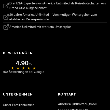
Drei USA-Experten von America Unlimited als Reisebotschafter von
(öffnet in neuem Tab)
Brand USA ausgezeichnet
20 Jahre America Unlimited – Vom mutigen Weitergehen zum
(öffnet in neuem Tab)
etablierten Reisespezialisten
America Unlimited mit starkem Umsatzplus
(öffnet in neuem Tab)
BEWERTUNGEN
4.90
(öffnet in neuem Tab)
/5
★
★
★
★
★
150 Bewertungen bei Google
UNTERNEHMEN
KONTAKT
America Unlimited GmbH
Unser Familienbetrieb