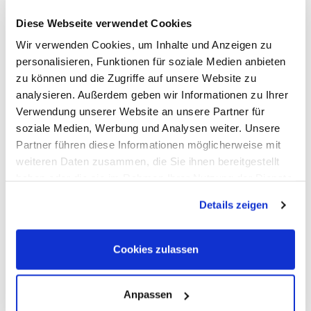
Diese Webseite verwendet Cookies
Wir verwenden Cookies, um Inhalte und Anzeigen zu
Susanne's Lieblingsreisen
personalisieren, Funktionen für soziale Medien anbieten
zu können und die Zugriffe auf unsere Website zu
Diese Reisen gehören zu Susanne's persönlichen
analysieren. Außerdem geben wir Informationen zu Ihrer
Favoriten aus dem vielfältigen Portfolio von America
Verwendung unserer Website an unsere Partner für
Unlimited.
soziale Medien, Werbung und Analysen weiter. Unsere
Partner führen diese Informationen möglicherweise mit
weiteren Daten zusammen, die Sie ihnen bereitgestellt
haben oder die sie im Rahmen Ihrer Nutzung der Dienste
gesammelt haben. Sie geben Einwilligung zu unseren
Details zeigen
Cookies, wenn Sie unsere Webseite weiterhin nutzen.
Cookies zulassen
Anpassen