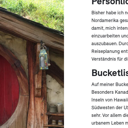
Persönli
Bisher habe ich 
Nordamerika ges
damit, mich inten
einzuarbeiten und
auszubauen. Durc
Reiseplanung entw
Verständnis für d
Bucketli
Auf meiner Bucket
Besonders Kanada
Inseln von Hawaii
Südwesten der US
sehr. Vor allem d
urbanem Leben ma