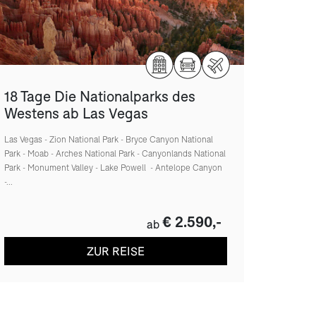
18 Tage Die Nationalparks des
Westens ab Las Vegas
Las Vegas - Zion National Park - Bryce Canyon National
Park - Moab - Arches National Park - Canyonlands National
Park - Monument Valley - Lake Powell - Antelope Canyon
-...
€ 2.590,-
ab
ZUR REISE