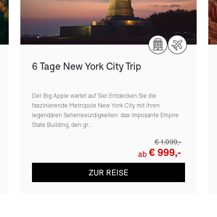
6 Tage New York City Trip
Der Big Apple wartet auf Sie! Entdecken Sie die
faszinierende Metropole New York City mit ihren
legendären Sehenswürdigkeiten: das imposante Empire
State Building, den gr...
€ 1.099,-
€ 999,-
ab
ZUR REISE