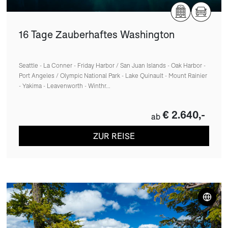
16 Tage Zauberhaftes Washington
Seattle - La Conner - Friday Harbor / San Juan Islands - Oak Harbor -
Port Angeles / Olympic National Park - Lake Quinault - Mount Rainier
- Yakima - Leavenworth - Winthr...
€ 2.640,-
ab
ZUR REISE