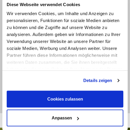
Diese Webseite verwendet Cookies
schafft.
Wir verwenden Cookies, um Inhalte und Anzeigen zu
Es gibt auch viel jenseits der Stadt zu
personalisieren, Funktionen für soziale Medien anbieten
zu können und die Zugriffe auf unsere Website zu
entdecken. Macht einen Tagesausflug zu
analysieren. Außerdem geben wir Informationen zu Ihrer
nahegelegenen Städten wie College Place,
Verwendung unserer Website an unsere Partner für
Waitsburg, Dayton und Milton-Freewater, um
soziale Medien, Werbung und Analysen weiter. Unsere
die Region aus einer anderen Perspektive zu
Partner führen diese Informationen möglicherweise mit
erleben. Egal, ob ihr etwas zu tun sucht, eine
weiteren Daten zusammen, die Sie ihnen bereitgestellt
Unterkunft braucht, ein beliebtes neues
haben oder die sie im Rahmen Ihrer Nutzung der Dienste
Restaurant ausprobieren wollt oder das
gesammelt haben. Sie geben Einwilligung zu unseren
Details zeigen
perfekte Weingut finden möchtet, Walla Walla
Cookies, wenn Sie unsere Webseite weiterhin nutzen.
hat alles zu bieten.
Cookies zulassen
Anpassen