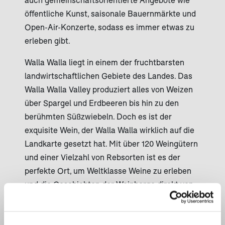
öffentliche Kunst, saisonale Bauernmärkte und
Open-Air-Konzerte, sodass es immer etwas zu
erleben gibt.
Walla Walla liegt in einem der fruchtbarsten
landwirtschaftlichen Gebiete des Landes. Das
Walla Walla Valley produziert alles von Weizen
über Spargel und Erdbeeren bis hin zu den
berühmten Süßzwiebeln. Doch es ist der
exquisite Wein, der Walla Walla wirklich auf die
Landkarte gesetzt hat. Mit über 120 Weingütern
und einer Vielzahl von Rebsorten ist es der
perfekte Ort, um Weltklasse Weine zu erleben
und die Geschichten der Weinberge direkt von
den Winzern selbst zu entdecken. Die
(öf
Gespräche fließen genauso leicht wie der Wein,
was eine warme und einladende Atmosphäre