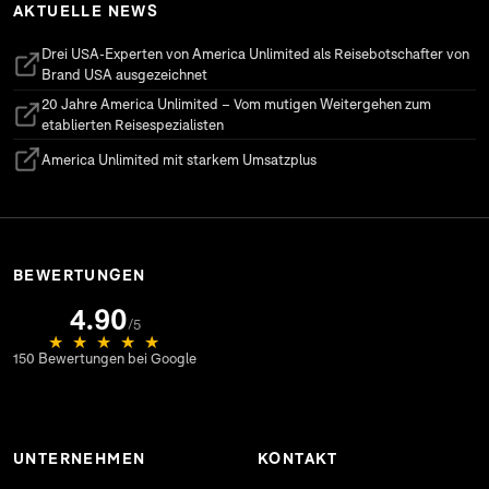
AKTUELLE NEWS
Drei USA-Experten von America Unlimited als Reisebotschafter von
(öffnet in neuem Tab)
Brand USA ausgezeichnet
20 Jahre America Unlimited – Vom mutigen Weitergehen zum
(öffnet in neuem Tab)
etablierten Reisespezialisten
America Unlimited mit starkem Umsatzplus
(öffnet in neuem Tab)
BEWERTUNGEN
4.90
(öffnet in neuem Tab)
/5
★
★
★
★
★
150 Bewertungen bei Google
UNTERNEHMEN
KONTAKT