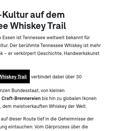
Kultur auf dem
e Whiskey Trail
 Essen ist Tennessee weltweit bekannt für
ltur. Der berühmte Tennessee Whiskey ist mehr
änk – er verkörpert Geschichte, Handwerkskunst
(öffnet in neuem Tab)
hiskey Trail
verbindet dabei über 30
anzen Bundesstaat, von kleinen
n
Craft-Brennereien
bis hin zu globalen Ikonen
s
, dem meistverkauften Whiskey der Welt.
uf dieser Route tief in die Geheimnisse der
ung eintauchen: Vom Gärprozess über die