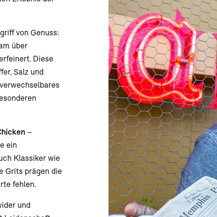
egriff von Genuss:
sam über
rfeinert. Diese
er, Salz und
nverwechselbares
besonderen
Chicken
–
le ein
uch Klassiker wie
e Grits prägen die
rte fehlen.
wider und