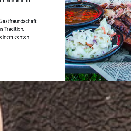
t Leidenschaft
e Gastfreundschaft
 Tradition,
 einem echten