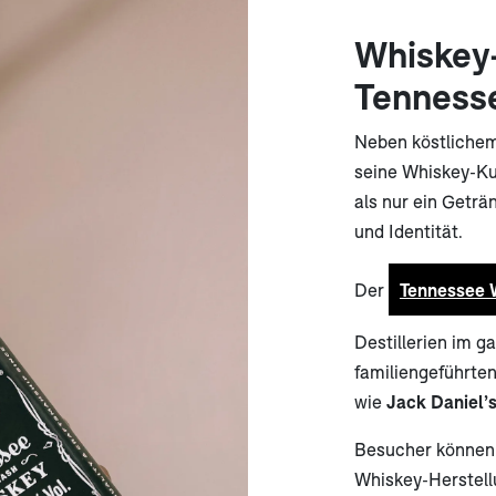
Whiskey-
Tennesse
Neben köstlichem
seine Whiskey-Ku
als nur ein Getr
und Identität.
Der
Tennessee W
Destillerien im g
familiengeführte
wie
Jack Daniel’
Besucher können a
Whiskey-Herstell