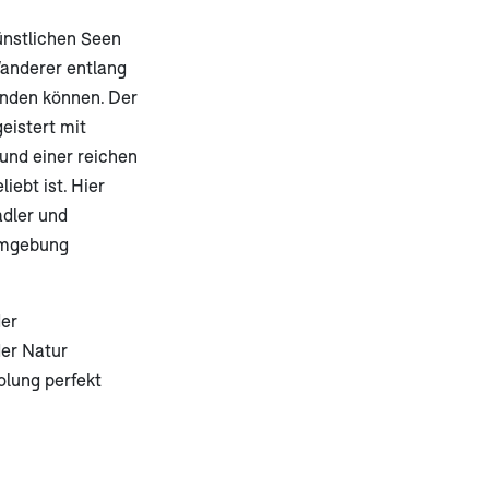
ünstlichen Seen
Wanderer entlang
unden können. Der
eistert mit
und einer reichen
iebt ist. Hier
adler und
 Umgebung
der
der Natur
olung perfekt