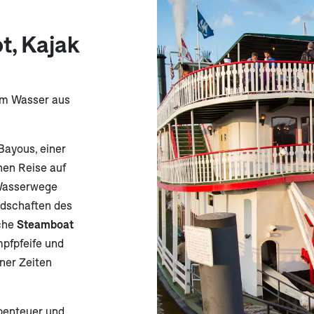
t, Kajak
vom Wasser aus
Bayous, einer
hen Reise auf
 Wasserwege
ndschaften des
iche
Steamboat
pfpfeife und
ner Zeiten
benteuer und