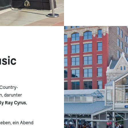
usic
 Country-
n, darunter
lly Ray Cyrus
,
leben, ein Abend