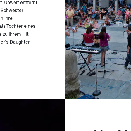
t. Unweit entfernt
r Schwester
n ihre
ls Tochter eines
e zu ihrem Hit
er’s Daughter,