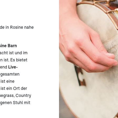
rde in Rosine nahe
ine Barn
acht ist und im
 ist. Es bietet
bend
Live-
 gesamten
ist eine
st ein Ort der
uegrass, Country
igenen Stuhl mit