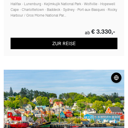
Halifax - Lunenburg - Kejimkujik National Park - Wolfville - Hopewell
Cape - Charlottetown - Baddeck - Sydney - Port-aux-Basques - Rocky
Harbour / Gros Morne National Par...
€ 3.330,-
ab
ZUR REISE