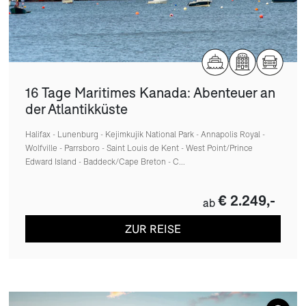
16 Tage Maritimes Kanada: Abenteuer an
der Atlantikküste
Halifax - Lunenburg - Kejimkujik National Park - Annapolis Royal -
Wolfville - Parrsboro - Saint Louis de Kent - West Point/Prince
Edward Island - Baddeck/Cape Breton - C...
€ 2.249,-
ab
ZUR REISE