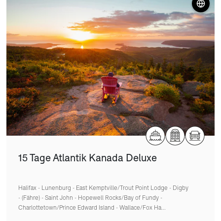
15 Tage Atlantik Kanada Deluxe
Halifax - Lunenburg - East Kemptville/Trout Point Lodge - Digby
- (Fähre) - Saint John - Hopewell Rocks/Bay of Fundy -
Charlottetown/Prince Edward Island - Wallace/Fox Ha...