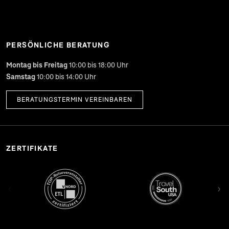
PERSÖNLICHE BERATUNG
Montag bis Freitag
10:00 bis 18:00 Uhr
Samstag
10:00 bis 14:00 Uhr
BERATUNGSTERMIN VEREINBAREN
ZERTIFIKATE
‹
›
b)
(öffnet in neuem Tab)
(öffnet in neuem Tab)