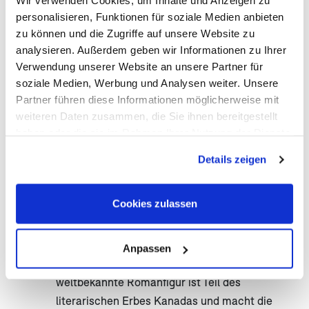
Wir verwenden Cookies, um Inhalte und Anzeigen zu
personalisieren, Funktionen für soziale Medien anbieten
Einwanderung:
Das Canadian Museum of
zu können und die Zugriffe auf unsere Website zu
Immigration in Halifax (Pier 21) erzählt von
analysieren. Außerdem geben wir Informationen zu Ihrer
Millionen Menschen, die hier nach
Verwendung unserer Website an unsere Partner für
Nordamerika kamen.
soziale Medien, Werbung und Analysen weiter. Unsere
Partner führen diese Informationen möglicherweise mit
Akadier:
Französische Siedler prägen bis
weiteren Daten zusammen, die Sie ihnen bereitgestellt
heute Sprache, Küche und Kultur in New
haben oder die sie im Rahmen Ihrer Nutzung der Dienste
Brunswick und Teilen von Nova Scotia.
gesammelt haben. Sie geben Einwilligung zu unseren
Details zeigen
Cookies, wenn Sie unsere Webseite weiterhin nutzen.
Wikinger:
In L’Anse aux Meadows
(Neufundland) entdeckte man die erste
Cookies zulassen
europäische Siedlung Nordamerikas –
UNESCO-Welterbe.
Anpassen
„Anne of Green Gables“ (PEI):
Die
weltbekannte Romanfigur ist Teil des
literarischen Erbes Kanadas und macht die