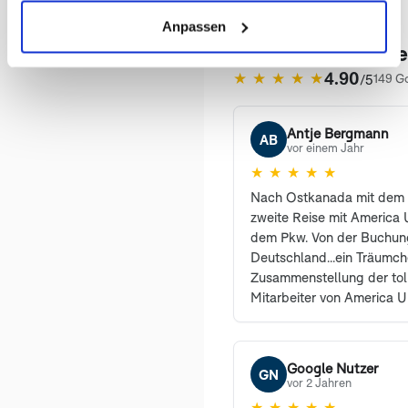
Anpassen
Das sagen unser
4.90
★
★
★
★
★
/5
149 G
(öffnet in neuem Tab)
Antje Bergmann
AB
vor einem Jahr
★
★
★
★
★
Nach Ostkanada mit dem 
zweite Reise mit America U
dem Pkw. Von der Buchung
Deutschland...ein Träumc
Zusammenstellung der tol
Mitarbeiter von America U
erreichbar und haben vie
sehr freundlich beantwort
den Profis waren selbstre
Google Nutzer
GN
können und werden Ameri
vor 2 Jahren
weiterempfehlen. Auch un
★
★
★
★
★