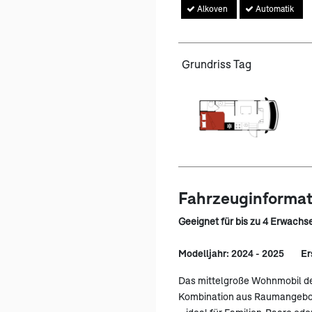
Alkoven
Automatik
Grundriss Tag
Fahrzeuginforma
Geeignet für bis zu 4 Erwachs
Modelljahr: 2024 - 2025
Er
Das mittelgroße Wohnmobil der
Kombination aus Raumangebo