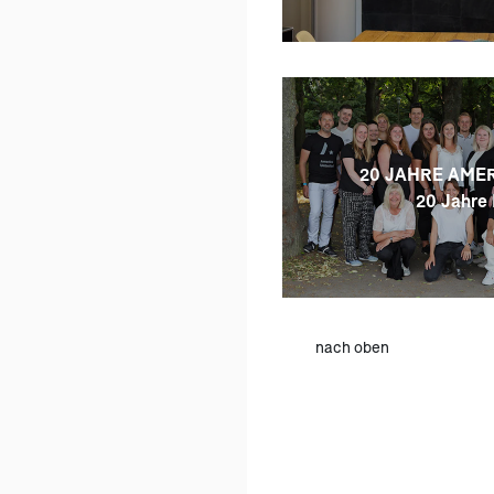
20 JAHRE AMER
20 Jahre 
nach oben