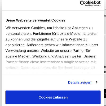
Bettenmaße
:
(öf
Doppelbett Alkoven: 2,03 x 1,2
Doppelbett Heck: 1,88 x 1,34 m
Diese Webseite verwendet Cookies
Dinette: 1,75 x 1,06 m
Wir verwenden Cookies, um Inhalte und Anzeigen zu
Füllmengen
:
personalisieren, Funktionen für soziale Medien anbieten
Kraftstoff: 117 l (Verbrauch 25
zu können und die Zugriffe auf unsere Website zu
Frischwassertank 117 l
analysieren. Außerdem geben wir Informationen zu Ihrer
Grauwassertank 117 l
Verwendung unserer Website an unsere Partner für
Schmutzwassertank 90 l
soziale Medien, Werbung und Analysen weiter. Unsere
Propantank 53 l
Partner führen diese Informationen möglicherweise mit
Hinweis
: Alle Maßangaben si
weiteren Daten zusammen, die Sie ihnen bereitgestellt
nach Fahrzeug leicht variieren
haben oder die sie im Rahmen Ihrer Nutzung der Dienste
gesammelt haben. Sie geben Einwilligung zu unseren
Details zeigen
Cookies, wenn Sie unsere Webseite weiterhin nutzen.
Jetzt Angeb
Cookies zulassen