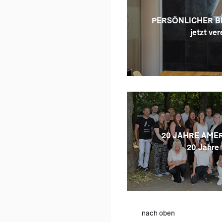
PERSÖNLICHER B
jetzt ver
20 JAHRE AMER
20 Jahre 
nach oben