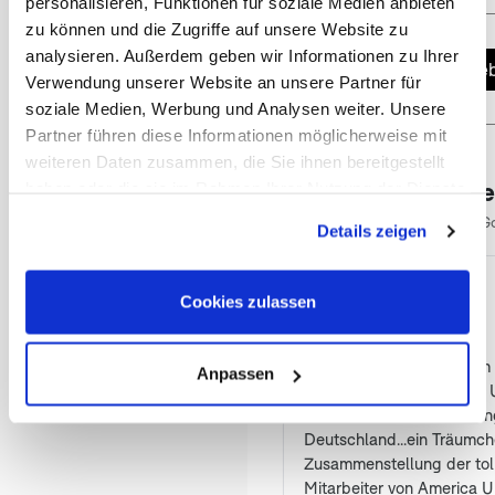
personalisieren, Funktionen für soziale Medien anbieten
zu können und die Zugriffe auf unsere Website zu
analysieren. Außerdem geben wir Informationen zu Ihrer
Jetzt Angeb
Verwendung unserer Website an unsere Partner für
soziale Medien, Werbung und Analysen weiter. Unsere
Partner führen diese Informationen möglicherweise mit
weiteren Daten zusammen, die Sie ihnen bereitgestellt
Das sagen unser
haben oder die sie im Rahmen Ihrer Nutzung der Dienste
gesammelt haben. Sie geben Einwilligung zu unseren
4.90
★
★
★
★
★
/5
150 G
Details zeigen
(öffnet in neuem Tab)
Cookies, wenn Sie unsere Webseite weiterhin nutzen.
Antje Bergmann
AB
Cookies zulassen
vor einem Jahr
★
★
★
★
★
Nach Ostkanada mit dem 
Anpassen
zweite Reise mit America U
dem Pkw. Von der Buchung
Deutschland...ein Träumc
Zusammenstellung der tol
Mitarbeiter von America U