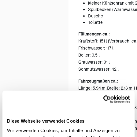
kleiner Kühlschrank mit 
Spülbecken (Warmwasse
Dusche
Toilette
Füllmengen ca.:
Kraftstoff: 151 l (Verbrauch: ca
Frischwasser: 117 l
Boiler: 9,5 l
Grauwasser: 91 l
Schmutzwasser: 42 l
Fahrzeugmaßen ca.:
Länge: 5,94 m, Breite: 2,16 m, 
Bettenmaße:
(öf
Doppelbett Alkoven: ca. 2,08 x
Diese Webseite verwendet Cookies
Hinweis
: Alle Maßangaben si
nach Fahrzeug leicht variieren
Wir verwenden Cookies, um Inhalte und Anzeigen zu