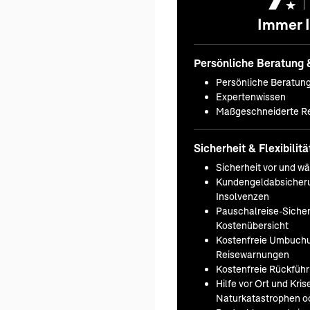
Immer I
Persönliche Beratung 
Persönliche Beratun
Expertenwissen
Maßgeschneiderte Re
Sicherheit & Flexibilitä
Sicherheit vor und w
Kundengeldabsicheru
Insolvenzen
Pauschalreise-Sicherh
Kostenübersicht
Kostenfreie Umbuchu
Reisewarnungen
Kostenfreie Rückfüh
Hilfe vor Ort und Kr
Naturkatastrophen od