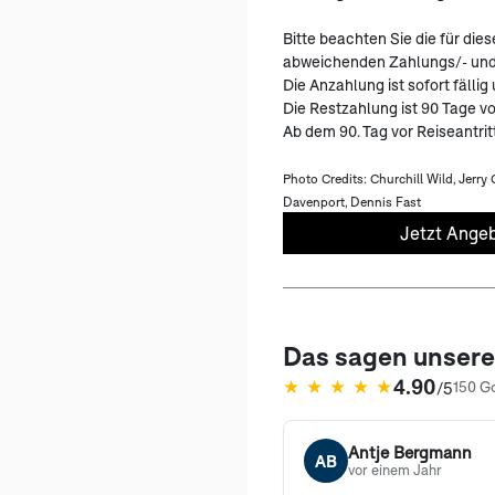
Bitte beachten Sie die für di
abweichenden Zahlungs/- und
Die Anzahlung ist sofort fällig 
Die Restzahlung ist 90 Tage v
Ab dem 90. Tag vor Reiseantrit
Photo Credits: Churchill Wild, Jerry 
Davenport, Dennis Fast
Jetzt Angeb
Das sagen unser
4.90
★
★
★
★
★
/5
150 G
(öffnet in neuem Tab)
Antje Bergmann
AB
vor einem Jahr