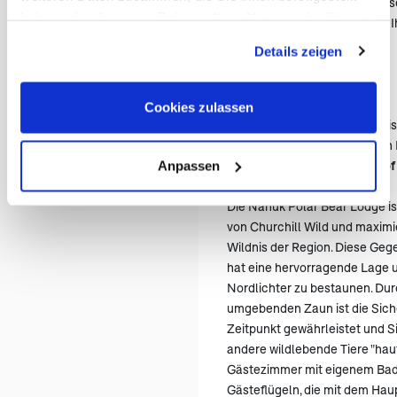
Mit unvergesslichen Erlebnis
haben oder die sie im Rahmen Ihrer Nutzung der Dienste
Eindrücken im Gepäck endet I
gesammelt haben. Sie geben Einwilligung zu unseren
heute.
Details zeigen
Cookies, wenn Sie unsere Webseite weiterhin nutzen.
Nanuk Polar Bear Lodge
Cookies zulassen
Die Nanuk Polar Bear Lodge is
Lage mit Blick auf die Hudson B
Geographic Unique Lodges of
Anpassen
Die Nanuk Polar Bear Lodge is
von Churchill Wild und maximie
Wildnis der Region. Diese Gege
hat eine hervorragende Lage
Nordlichter zu bestaunen. Du
umgebenden Zaun ist die Sich
Zeitpunkt gewährleistet und S
andere wildlebende Tiere "hau
Gästezimmer mit eigenem Bad 
Gästeflügeln, die mit dem Ha