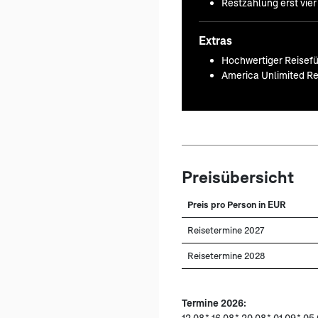
Restzahlung erst vie
Extras
Hochwertiger Reisefü
America Unlimited Re
Preisübersicht
Preis pro Person in EUR
Reisetermine 2027
Reisetermine 2028
Termine 2026:
12.08
.*,
16.08
.*,
20.08
.*,
01.09
.*,
05.