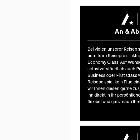
An & Abr
Bei vielen unserer Reisen 
bereits im Reisepreis inklu
Economy Class. Auf Wuns
selbstverständlich auch 
Business oder First Class 
Reisebeispiel kein Flug ei
wir Ihnen diesen gerne zus
ihn direkt in Ihr persönlic
flexibel und ganz nach Ihr