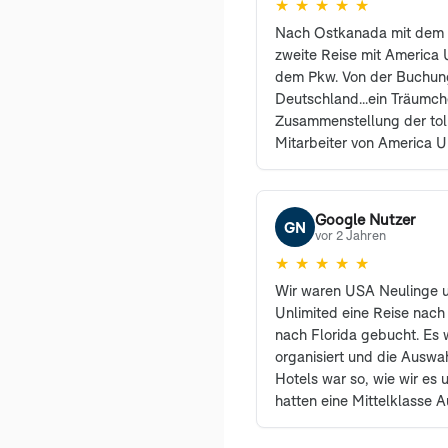
★
★
★
★
★
Nach Ostkanada mit dem 
zweite Reise mit America U
dem Pkw. Von der Buchung
Deutschland...ein Träumc
Zusammenstellung der tol
Mitarbeiter von America U
erreichbar und haben vie
sehr freundlich beantwort
den Profis waren selbstre
Google Nutzer
GN
können und werden Ameri
vor 2 Jahren
weiterempfehlen. Auch un
★
★
★
★
★
begeistert und sind es i
Wir waren USA Neulinge 
Dank an Herrn Sanders un
Unlimited eine Reise nach
Kolleginnen von America U
nach Florida gebucht. Es 
Vorzeichen dieser Reise s
organisiert und die Auswa
nur soviel. Die Einreise gi
Hotels war so, wie wir es u
die Bühne. Der Grenzbeamt
hatten eine Mittelklasse 
aber nicht unfreundlich. L
gewünscht. Einzig die Le
Schalter von gefühlt 40 ge
beim nächsten Mal eine 