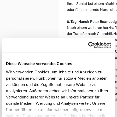
Ihren Schlaf bei einem nächtl
oder für schillernde Nordlicht
6. Tag: Nanuk Polar Bear Lodg
Nach einem weiteren herzhaft
der Transfer nach Churchill. H
Rückflug bereit, da Sie hervor
großartige Luftaufnahmen hab
(öf
Churchill wird Ihr Gepäck für 
Sie den Rest des Tages unbesc
Diese Webseite verwendet Cookies
können: Lokale Orte wie Cape 
Churchill, das Itsantiq Museum
Wir verwenden Cookies, um Inhalte und Anzeigen zu
als Eisbärengefängnis bekann
personalisieren, Funktionen für soziale Medien anbieten
Ausstellung sind besonders s
zu können und die Zugriffe auf unsere Website zu
gemeinsamen Abendessen find
analysieren. Außerdem geben wir Informationen zu Ihrer
nach Winnipeg statt. Bei der A
Verwendung unserer Website an unsere Partner für
und gehen zum The Grand Hot
soziale Medien, Werbung und Analysen weiter. Unsere
Partner führen diese Informationen möglicherweise mit
7. Tag: Winnipeg Abreise
weiteren Daten zusammen, die Sie ihnen bereitgestellt