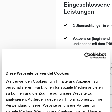
Eingeschlossene
Leistungen
2 Übernachtungen in ei
Vollpension (beginnend 
und endend mit dem Früh
3 Aktivitäten:
(öf
Geführte Tour im "Vis
Métis Crossing Wildl
Diese Webseite verwendet Cookies
weißen Bisons, Wald
Meet the Métis Tour
Wir verwenden Cookies, um Inhalte und Anzeigen zu
Through the Eye of t
personalisieren, Funktionen für soziale Medien anbieten
zu können und die Zugriffe auf unsere Website zu
analysieren. Außerdem geben wir Informationen zu Ihrer
Steuern und Gebühren
Verwendung unserer Website an unsere Partner für
soziale Medien, Werbung und Analysen weiter. Unsere