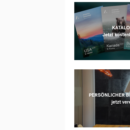
KATALO
Jetzt kostenl
PERSÖNLICHER B
jetzt ver