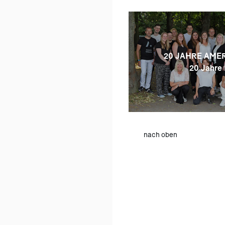
20 JAHRE AMER
20 Jahre 
nach oben