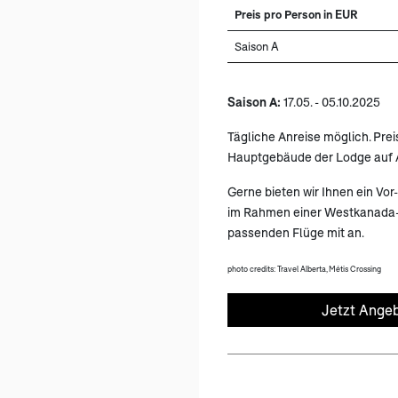
Preis pro Person in EUR
Saison A
Saison A:
17.05. - 05.10.2025
Tägliche Anreise möglich. Pre
Hauptgebäude der Lodge auf 
Gerne bieten wir Ihnen ein Vo
im Rahmen einer Westkanada-
passenden Flüge mit an.
photo credits: Travel Alberta, Métis Crossing
Jetzt Angeb