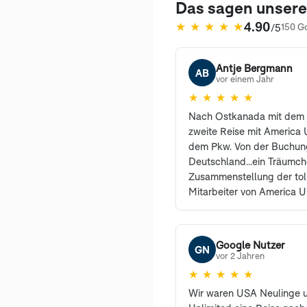
Das sagen unser
4.90
★
★
★
★
★
/5
150 G
(öffnet in neuem Tab)
Antje Bergmann
AB
vor einem Jahr
★
★
★
★
★
Nach Ostkanada mit dem 
zweite Reise mit America U
dem Pkw. Von der Buchung
Deutschland...ein Träumc
Zusammenstellung der tol
Mitarbeiter von America U
erreichbar und haben vie
sehr freundlich beantwort
den Profis waren selbstre
Google Nutzer
GN
können und werden Ameri
vor 2 Jahren
weiterempfehlen. Auch un
★
★
★
★
★
begeistert und sind es i
Wir waren USA Neulinge 
Dank an Herrn Sanders un