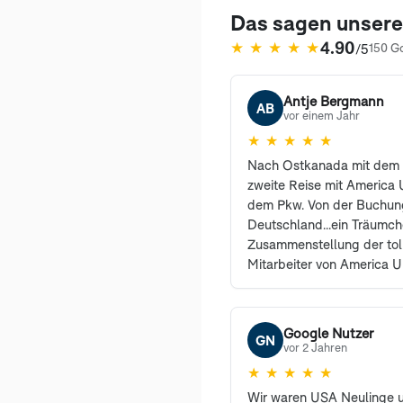
Das sagen unser
4.90
★
★
★
★
★
/5
150 G
(öffnet in neuem Tab)
Antje Bergmann
AB
vor einem Jahr
★
★
★
★
★
Nach Ostkanada mit dem 
zweite Reise mit America U
dem Pkw. Von der Buchung
Deutschland...ein Träumc
Zusammenstellung der tol
Mitarbeiter von America U
erreichbar und haben vie
sehr freundlich beantwort
den Profis waren selbstre
Google Nutzer
GN
können und werden Ameri
vor 2 Jahren
weiterempfehlen. Auch un
★
★
★
★
★
begeistert und sind es i
Wir waren USA Neulinge 
Dank an Herrn Sanders un