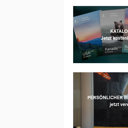
KATALO
Jetzt kostenl
PERSÖNLICHER B
jetzt ver