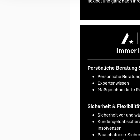
flexibel und ganz nach Ihr
Immer I
Persönliche Beratung 
Persönliche Beratun
Expertenwissen
Maßgeschneiderte Re
Sicherheit & Flexibilitä
Sicherheit vor und w
Kundengeldabsicheru
Insolvenzen
Pauschalreise-Sicherh