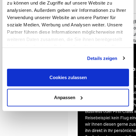
zu können und die Zugriffe auf unsere Website zu
Kartenmaterial etc.
analysieren. Außerdem geben wir Informationen zu Ihrer
Verwendung unserer Website an unsere Partner für
Hotelkategorie: Mittelklasse (
soziale Medien, Werbung und Analysen weiter. Unsere
Mietwagen bei 2 Personen: C
Partner führen diese Informationen möglicherweise mit
Mietwagen bei 3 Personen: Ful
weiteren Daten zusammen, die Sie ihnen bereitgestellt
Mietwagen bei 4 Personen: S
haben oder die sie im Rahmen Ihrer Nutzung der Dienste
gesammelt haben. Sie geben Einwilligung zu unseren
Details zeigen
Cookies, wenn Sie unsere Webseite weiterhin nutzen.
An & Abr
Cookies zulassen
Bei vielen unserer Reisen 
bereits im Reisepreis inklu
Anpassen
Economy Class. Auf Wuns
selbstverständlich auch 
Business oder First Class 
Reisebeispiel kein Flug ei
wir Ihnen diesen gerne zus
ihn direkt in Ihr persönlic