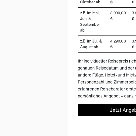
Oktober ab
€
€
z.B. im Mai,
3.990,00
3.
Juni &
€
€
September
ab
z.B. im Juli &
4.290,00
3.
August ab
€
€
Ihr individueller Reisepreis ric
genauen Reisedatum und der a
andere Flüge, Hotel- und Mie
Personenzahl und Zimmerbele
erfahrenen Reiseberater erstel
persönliches Angebot – ganz n
Jetzt Angeb