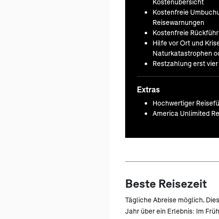
Kostenübersicht
Kostenfreie Umbuchu
Reisewarnungen
Kostenfreie Rückfüh
Hilfe vor Ort und Kr
Naturkatastrophen od
Restzahlung erst vie
Extras
Hochwertiger Reisefü
America Unlimited Re
Beste Reisezeit
Tägliche Abreise möglich
.
Dies
Jahr über ein Erlebnis: Im Frü