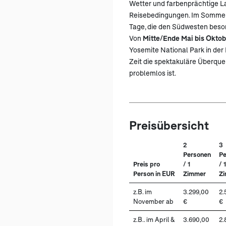
Wetter und farbenprächtige L
Reisebedingungen. Im Sommer 
Tage, die den Südwesten beson
Von
Mitte/Ende Mai bis Okto
Yosemite National Park in der 
Zeit die spektakuläre Überqu
problemlos ist.
Preisübersicht
2
3
Personen
Pe
Preis pro
/ 1
/ 1
Person in EUR
Zimmer
Z
z.B. im
3.299,00
2.
November ab
€
€
z.B.. im April &
3.690,00
2.