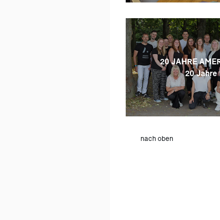
20 JAHRE AMER
20 Jahre 
nach oben