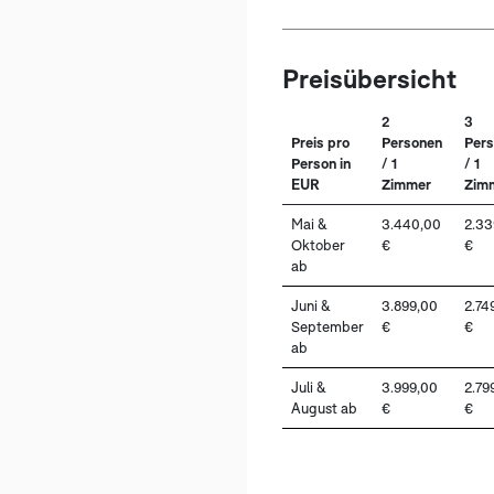
Preisübersicht
2
3
Preis pro
Personen
Per
Person in
/ 1
/ 1
EUR
Zimmer
Zim
Mai &
3.440,00
2.33
Oktober
€
€
ab
Juni &
3.899,00
2.74
September
€
€
ab
Juli &
3.999,00
2.79
August ab
€
€