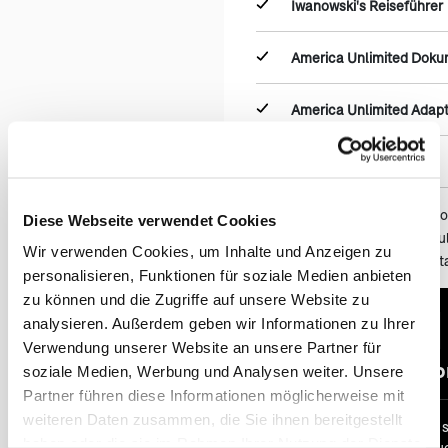
Iwanowski's Reiseführer
America Unlimited Dok
America Unlimited Adap
Kartenmaterial etc.
Mietwagen bei 2 Personen: C
Diese Webseite verwendet Cookies
Mietwagen bei 3 Personen: Ful
Wir verwenden Cookies, um Inhalte und Anzeigen zu
Mietwagen bei 4 Personen: S
personalisieren, Funktionen für soziale Medien anbieten
zu können und die Zugriffe auf unsere Website zu
analysieren. Außerdem geben wir Informationen zu Ihrer
Verwendung unserer Website an unsere Partner für
An & Abr
soziale Medien, Werbung und Analysen weiter. Unsere
Partner führen diese Informationen möglicherweise mit
weiteren Daten zusammen, die Sie ihnen bereitgestellt
Bei vielen unserer Reisen 
haben oder die sie im Rahmen Ihrer Nutzung der Dienste
bereits im Reisepreis inklu