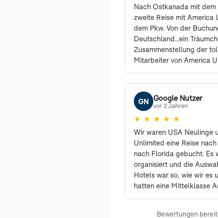
Nach Ostkanada mit dem 
zweite Reise mit America U
dem Pkw. Von der Buchung
Deutschland...ein Träumc
Zusammenstellung der tol
Mitarbeiter von America U
erreichbar und haben vie
sehr freundlich beantwort
den Profis waren selbstre
Google Nutzer
GN
können und werden Ameri
vor 2 Jahren
weiterempfehlen. Auch un
★
★
★
★
★
begeistert und sind es i
Wir waren USA Neulinge 
Dank an Herrn Sanders un
Unlimited eine Reise nach
Kolleginnen von America U
nach Florida gebucht. Es 
Vorzeichen dieser Reise s
organisiert und die Auswa
nur soviel. Die Einreise gi
Hotels war so, wie wir es u
die Bühne. Der Grenzbeamt
hatten eine Mittelklasse 
aber nicht unfreundlich. L
gewünscht. Einzig die Le
Schalter von gefühlt 40 ge
beim nächsten Mal eine 
Einreise leider in die Län
Bewertungen bereitg
Wir fühlten uns sehr gut v