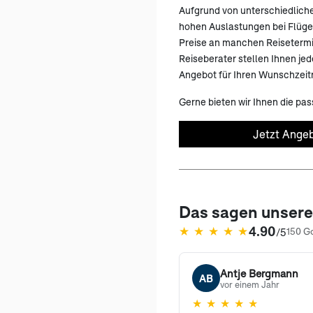
Aufgrund von unterschiedlich
hohen Auslastungen bei Flüge
Preise an manchen Reisetermi
Reiseberater stellen Ihnen jede
Angebot für Ihren Wunschzei
Gerne bieten wir Ihnen die pa
Jetzt Angeb
Das sagen unser
4.90
★
★
★
★
★
/5
150 G
(öffnet in neuem Tab)
Antje Bergmann
AB
vor einem Jahr
★
★
★
★
★