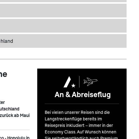
chland
ne
An & Abreiseflug
ter
eutschland
Bei vielen unserer Reisen sind die
zurück ab Maui
Langstreckenflüge bereits im
Reisepreis inkludiert – immer in der
Economy Class. Auf Wunsch können
co - Honolulu in
Sie selbstverständlich auch Premium