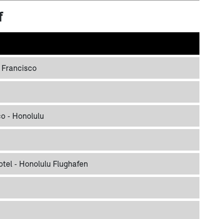
f
 Francisco
co - Honolulu
otel - Honolulu Flughafen
n