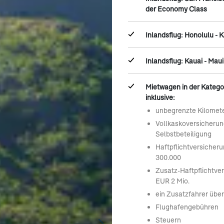
der Economy Class
Inlandsflug: Honolulu - 
Inlandsflug: Kauai - Maui
Mietwagen in der Kategor
inklusive:
unbegrenzte Kilomet
Vollkaskoversicheru
Selbstbeteiligung
Haftpflichtversicher
300.000
Zusatz-Haftpflichtve
EUR 2 Mio.
ein Zusatzfahrer übe
Flughafengebühren
Steuern