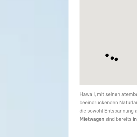
Hawaii, mit seinen atemb
beeindruckenden Naturland
die sowohl Entspannung 
Mietwagen
sind bereits
in