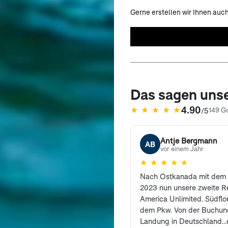
Gerne erstellen wir Ihnen auc
Das sagen uns
4.90
★
★
★
★
★
/5
149 G
(öffnet in neuem Tab)
Antje Bergmann
AB
vor einem Jahr
★
★
★
★
★
Nach Ostkanada mit dem 
2023 nun unsere zweite Re
America Unlimited. Südflor
dem Pkw. Von der Buchung
Landung in Deutschland...