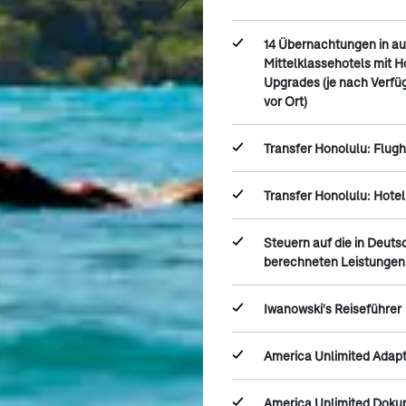
14 Übernachtungen in a
Mittelklassehotels mit
Upgrades (je nach Verfü
vor Ort)
Transfer Honolulu: Flugh
Transfer Honolulu: Hotel
Steuern auf die in Deuts
berechneten Leistungen
Iwanowski's Reiseführer
America Unlimited Adap
America Unlimited Dok