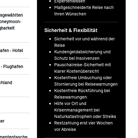
Expertenwissen
Maßgeschneiderte Reise nach
Ihren Wünschen
usgewählten
 Honeymoon-
gbarkeit
Sicherheit & Flexibilität
Sicherheit vor und während der
Reise
afen - Hotel
Kundengeldabsicherung und
Schutz bei Insolvenzen
Pauschalreise-Sicherheit mit
 - Flughafen
klarer Kostenübersicht
Kostenfreie Umbuchung oder
chland
Stornierung bei Reisewarnungen
Kostenfreie Rückführung bei
Reisewarnungen
Hilfe vor Ort und
Krisenmanagement bei
Naturkatastrophen oder Streiks
ter
Restzahlung erst vier Wochen
vor Abreise
umententasche