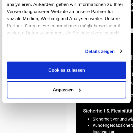
analysieren. Außerdem geben wir Informationen zu Ihrer
ihn direkt in Ihr persönlic
flexibel und ganz nach Ihr
Verwendung unserer Website an unsere Partner für
soziale Medien, Werbung und Analysen weiter. Unsere
Partner führen diese Informationen möglicherweise mit
weiteren Daten zusammen, die Sie ihnen bereitgestellt
haben oder die sie im Rahmen Ihrer Nutzung der Dienste
gesammelt haben. Sie geben Einwilligung zu unseren
Details zeigen
Cookies, wenn Sie unsere Webseite weiterhin nutzen.
Immer I
Cookies zulassen
Persönliche Beratung 
Persönliche Beratun
Expertenwissen
Anpassen
Maßgeschneiderte Re
Sicherheit & Flexibilitä
Sicherheit vor und w
Kundengeldabsicheru
Insolvenzen