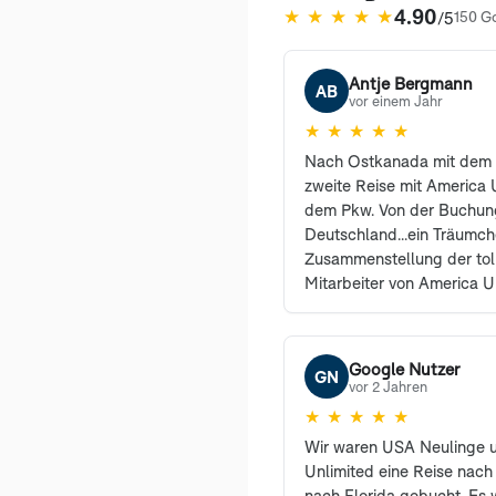
4.90
★
★
★
★
★
/5
150 G
(öffnet in neuem Tab)
Antje Bergmann
AB
vor einem Jahr
★
★
★
★
★
Nach Ostkanada mit dem 
zweite Reise mit America U
dem Pkw. Von der Buchung
Deutschland...ein Träumc
Zusammenstellung der tol
Mitarbeiter von America U
erreichbar und haben vie
sehr freundlich beantwort
den Profis waren selbstre
Google Nutzer
GN
können und werden Ameri
vor 2 Jahren
weiterempfehlen. Auch un
★
★
★
★
★
begeistert und sind es i
Wir waren USA Neulinge 
Dank an Herrn Sanders un
Unlimited eine Reise nach
Kolleginnen von America U
nach Florida gebucht. Es 