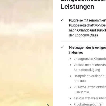
Leistungen
Flugreise mit renommier
Fluggesellschaft von D
nach Orlando und zurüc
der Economy Class
Mietwagen der jeweilige
inklusive:
unbegrenzte Kilomet
Vollkaskoversicheru
Selbstbeteiligung
Haftpflichtversicher
300.000
Zusatz-Haftpflichtve
EUR 2 Mio.
ein Zusatzfahrer übe
Flughafengebühren