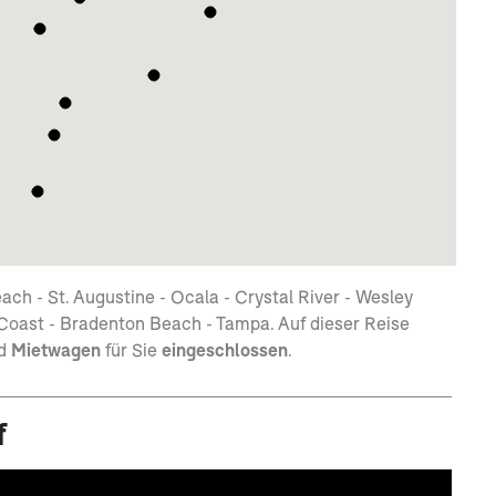
h - St. Augustine - Ocala - Crystal River - Wesley
 Coast - Bradenton Beach - Tampa. Auf dieser Reise
d
Mietwagen
für Sie
eingeschlossen
.
f