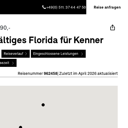
+49(0) 511. 37 44 47 50
Reise anfragen
90,-
ältiges Florida für Kenner
Reiseverlauf
Eingeschlossene Leistungen
sezeit
Reisenummer
962458
|
Zuletzt im April 2026 aktualisiert