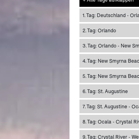
1. Tag:
Deutschland - Orl
2. Tag:
Orlando
3. Tag:
Orlando - New S
4. Tag:
New Smyrna Bea
5. Tag:
New Smyrna Beach 
6. Tag:
St. Augustine
7. Tag:
St. Augustine - Oc
8. Tag:
Ocala - Crystal Ri
9. Tag:
Crystal River - We