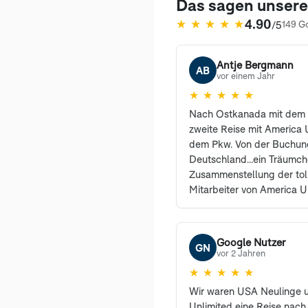
Das sagen unser
4.90
★
★
★
★
★
/5
149 G
(öffnet in neuem Tab)
Antje Bergmann
AB
vor einem Jahr
★
★
★
★
★
Nach Ostkanada mit dem 
zweite Reise mit America U
dem Pkw. Von der Buchung
Deutschland...ein Träumc
Zusammenstellung der tol
Mitarbeiter von America U
erreichbar und haben vie
sehr freundlich beantwort
den Profis waren selbstre
Google Nutzer
GN
können und werden Ameri
vor 2 Jahren
weiterempfehlen. Auch un
★
★
★
★
★
begeistert und sind es i
Wir waren USA Neulinge 
Dank an Herrn Sanders un
Unlimited eine Reise nach