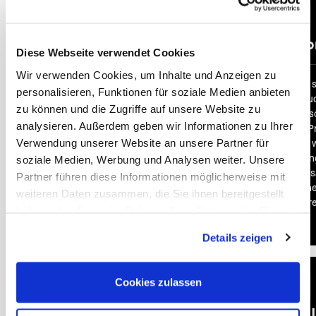
An & Abr
Diese Webseite verwendet Cookies
Wir verwenden Cookies, um Inhalte und Anzeigen zu
Bei vielen unserer Reisen 
personalisieren, Funktionen für soziale Medien anbieten
bereits im Reisepreis inklu
zu können und die Zugriffe auf unsere Website zu
Economy Class. Auf Wuns
analysieren. Außerdem geben wir Informationen zu Ihrer
selbstverständlich auch 
Verwendung unserer Website an unsere Partner für
Business oder First Class 
Reisebeispiel kein Flug ei
soziale Medien, Werbung und Analysen weiter. Unsere
wir Ihnen diesen gerne zus
Partner führen diese Informationen möglicherweise mit
ihn direkt in Ihr persönlic
weiteren Daten zusammen, die Sie ihnen bereitgestellt
flexibel und ganz nach Ihr
haben oder die sie im Rahmen Ihrer Nutzung der Dienste
gesammelt haben. Sie geben Einwilligung zu unseren
Details zeigen
Cookies, wenn Sie unsere Webseite weiterhin nutzen.
Cookies zulassen
Immer I