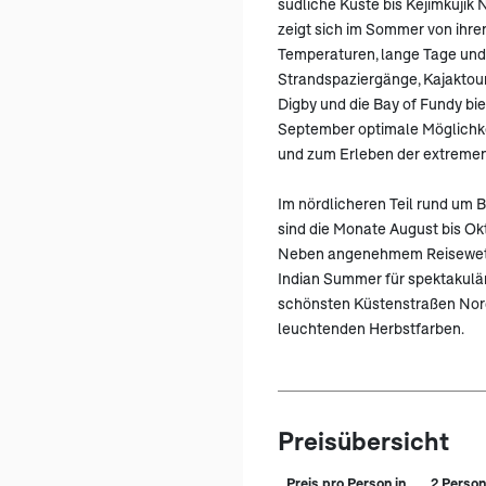
südliche Küste bis Kejimkujik 
zeigt sich im Sommer von ihre
Temperaturen, lange Tage und
Strandspaziergänge, Kajaktou
Digby und die Bay of Fundy bi
September optimale Möglichk
und zum Erleben der extremen
Im nördlicheren Teil rund um 
sind die Monate August bis Okt
Neben angenehmem Reisewetter
Indian Summer für spektakulä
schönsten Küstenstraßen Nord
leuchtenden Herbstfarben.
Preisübersicht
Preis pro Person in
2 Person