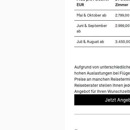
EUR
Zimmer
Mai & Oktober ab
2.799,00
Juni & September
2.999,00
ab
Juli & August ab
3.450,0
Aufgrund von unterschiedlich
hohen Auslastungen bei Flüge
Preise an manchen Reisetermi
Reiseberater stellen Ihnen jede
Angebot für Ihren Wunschzei
Jetzt Angeb