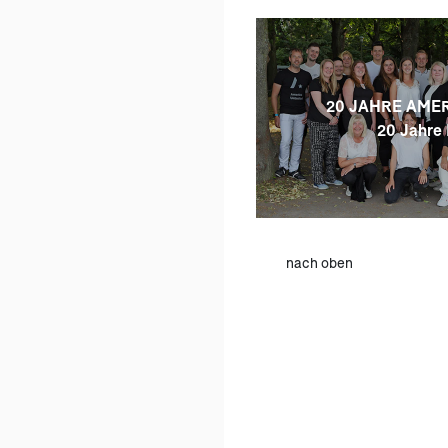
20 JAHRE AMER
20 Jahre 
nach oben