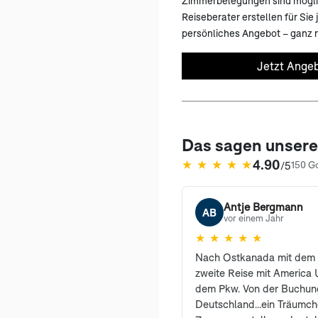
Zimmerbelegungen sind mögli
Reiseberater erstellen für Sie 
persönliches Angebot – ganz n
Jetzt Angeb
Das sagen unser
4.90
★
★
★
★
★
/5
150 G
(öffnet in neuem Tab)
Antje Bergmann
AB
vor einem Jahr
★
★
★
★
★
Nach Ostkanada mit dem 
zweite Reise mit America U
dem Pkw. Von der Buchung
Deutschland...ein Träumc