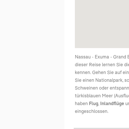
Nassau - Exuma - Grand B
dieser Reise lernen Sie d
kennen. Gehen Sie auf ei
Sie einen Nationalpark, 
Schweinen oder entspann
türkisblauen Meer (Ausflug
haben
Flug
,
Inlandflüge
u
eingeschlossen.