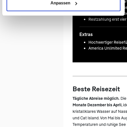
Kostenfreie Rückfüh
Anpassen
Hilfe vor Ort und Kr
Naturkatastrophen od
Restzahlung erst vie
Extras
Hochwertiger Reisefü
America Unlimited Re
Beste Reisezeit
Tägliche Abreise möglich.
Di
Monate Dezember bis April
, i
kristallklares Wasser auf Na
und Cat Island. Von Mai bis A
Temperaturen und ruhige See –