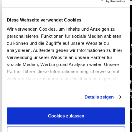
(öf
Diese Webseite verwendet Cookies
Immer I
Wir verwenden Cookies, um Inhalte und Anzeigen zu
personalisieren, Funktionen für soziale Medien anbieten
zu können und die Zugriffe auf unsere Website zu
Persönliche Beratung 
analysieren. Außerdem geben wir Informationen zu Ihrer
Persönliche Beratun
Verwendung unserer Website an unsere Partner für
Expertenwissen
soziale Medien, Werbung und Analysen weiter. Unsere
Maßgeschneiderte Re
Partner führen diese Informationen möglicherweise mit
weiteren Daten zusammen, die Sie ihnen bereitgestellt
Sicherheit & Flexibilitä
haben oder die sie im Rahmen Ihrer Nutzung der Dienste
Sicherheit vor und w
gesammelt haben. Sie geben Einwilligung zu unseren
Kundengeldabsicheru
Details zeigen
Cookies, wenn Sie unsere Webseite weiterhin nutzen.
Insolvenzen
Pauschalreise-Sicherh
Kostenübersicht
Cookies zulassen
Kostenfreie Umbuchu
Reisewarnungen