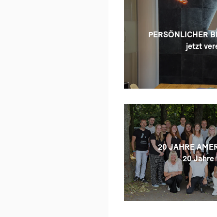
PERSÖNLICHER B
jetzt ver
20 JAHRE AMER
20 Jahre 