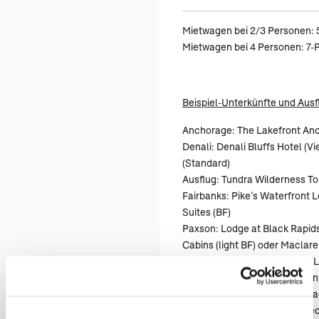
Mietwagen bei 2/3 Personen:
Mietwagen bei 4 Personen: 7
Beispiel-Unterkünfte und Ausfl
Anchorage: The Lakefront An
Denali: Denali Bluffs Hotel (
(Standard)
Ausflug: Tundra Wilderness To
Fairbanks: Pike’s Waterfront L
Suites (BF)
Paxson: Lodge at Black Rapids
Cabins (light BF) oder Maclare
McCarthy: Kennicott Glacier L
Sheep Mountain: Sheep Mount
oder Tundra Rose Guest Cott
Seward: Windsong Lodge (Dec