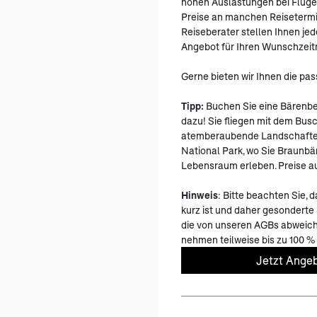
hohen Auslastungen bei Flüge
Preise an manchen Reisetermi
Reiseberater stellen Ihnen jede
Angebot für Ihren Wunschzei
Gerne bieten wir Ihnen die pa
Tipp:
Buchen Sie eine Bärenb
dazu! Sie fliegen mit dem Bus
atemberaubende Landschaften
National Park, wo Sie Braunbä
Lebensraum erleben. Preise au
Hinweis
: Bitte beachten Sie, 
kurz ist und daher gesonderte
die von unseren AGBs abweich
nehmen teilweise bis zu 100 
Jetzt Angeb