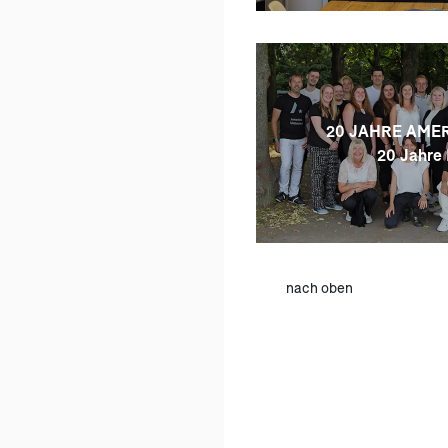
20 JAHRE AMER
20 Jahre 
nach oben