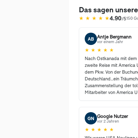
Das sagen unser
4.90
★
★
★
★
★
/5
150 G
(öffnet in neuem Tab)
Antje Bergmann
AB
vor einem Jahr
★
★
★
★
★
Nach Ostkanada mit dem 
zweite Reise mit America U
dem Pkw. Von der Buchung
Deutschland...ein Träumc
Zusammenstellung der tol
Mitarbeiter von America U
erreichbar und haben vie
sehr freundlich beantwort
den Profis waren selbstre
Google Nutzer
GN
können und werden Ameri
vor 2 Jahren
weiterempfehlen. Auch un
★
★
★
★
★
begeistert und sind es i
Wir waren USA Neulinge 