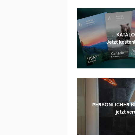
KATALO
Jetzt kostenl
PERSÖNLICHER B
jetzt ver