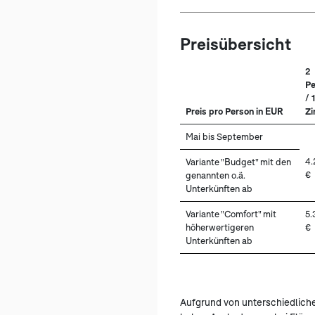
Preisübersicht
2
Pe
/ 1
Preis pro Person in EUR
Z
Mai bis September
4.
Variante "Budget" mit den
€
genannten o.ä.
Unterkünften ab
Variante "Comfort" mit
5.
höherwertigeren
€
Unterkünften ab
Aufgrund von unterschiedlich