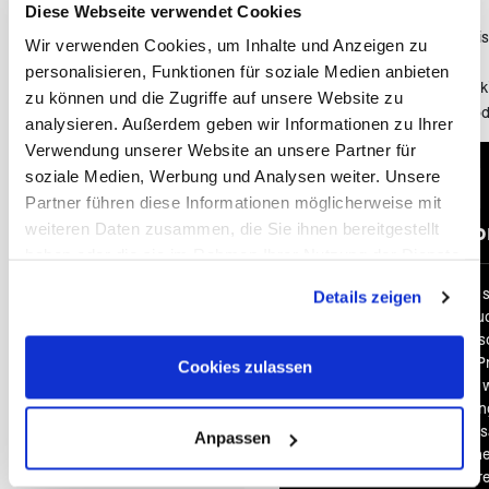
Diese Webseite verwendet Cookies
(View Room)
Ausflug: Kenai Fjords NP Crui
Wir verwenden Cookies, um Inhalte und Anzeigen zu
Kenai: Aspen Suites
personalisieren, Funktionen für soziale Medien anbieten
Homer: Baycrest Lodge (Full 
zu können und die Zugriffe auf unsere Website zu
Anchorage: Sheraton Hotel o
analysieren. Außerdem geben wir Informationen zu Ihrer
Verwendung unserer Website an unsere Partner für
soziale Medien, Werbung und Analysen weiter. Unsere
Partner führen diese Informationen möglicherweise mit
An & Abr
weiteren Daten zusammen, die Sie ihnen bereitgestellt
haben oder die sie im Rahmen Ihrer Nutzung der Dienste
gesammelt haben. Sie geben Einwilligung zu unseren
Bei vielen unserer Reisen 
Details zeigen
Cookies, wenn Sie unsere Webseite weiterhin nutzen.
bereits im Reisepreis inklu
Economy Class. Auf Wuns
selbstverständlich auch 
Cookies zulassen
Business oder First Class 
Reisebeispiel kein Flug ei
wir Ihnen diesen gerne zus
Anpassen
ihn direkt in Ihr persönlic
flexibel und ganz nach Ihr