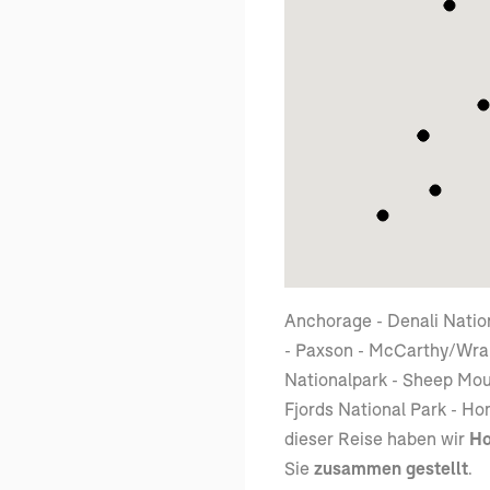
Anchorage - Denali Nation
- Paxson - McCarthy/Wran
Nationalpark - Sheep Mou
Fjords National Park - Ho
dieser Reise haben wir
Ho
Sie
zusammen gestellt
.