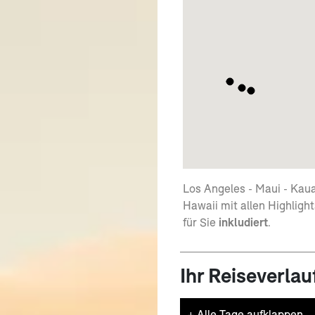
Los Angeles - Maui - Kaua
Hawaii mit allen Highlight
für Sie
inkludiert
.
Ihr Reiseverlau
+
Alle Tage aufklappen