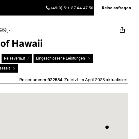
+49(0) 511. 37 44 47 50
Reise anfragen
99,-
 of Hawaii
Reiseverlauf
Eingeschlossene Leistungen
sezeit
Reisenummer
922584
|
Zuletzt im April 2026 aktualisiert