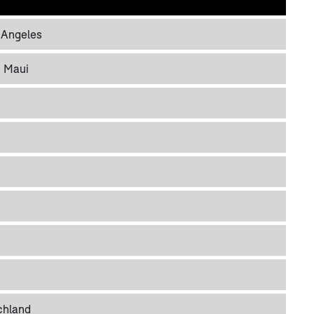
 Angeles
- Maui
chland