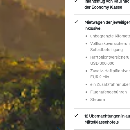
Inlandsflug von Kaui nac
der Economy Klasse
Mietwagen der jeweilige
inklusive:
unbegrenzte Kilomet
Vollkaskoversicheru
Selbstbeteiligung
Haftpflichtversicher
USD 300.000
Zusatz-Haftpflichtve
EUR 2 Mio.
ein Zusatzfahrer übe
Flughafengebühren
Steuern
12 Übernachtungen in a
Mittelklassehotels