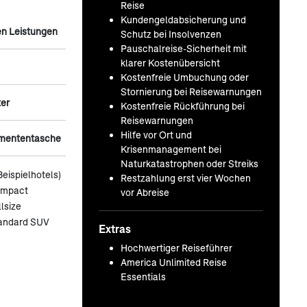
Reise
Kundengeldabsicherung und
n Leistungen
Schutz bei Insolvenzen
Pauschalreise-Sicherheit mit
klarer Kostenübersicht
Kostenfreie Umbuchung oder
Stornierung bei Reisewarnungen
ter
Kostenfreie Rückführung bei
Reisewarnungen
Hilfe vor Ort und
umententasche
Krisenmanagement bei
Naturkatastrophen oder Streiks
Beispielhotels)
Restzahlung erst vier Wochen
ompact
vor Abreise
lsize
tandard SUV
Extras
Hochwertiger Reiseführer
America Unlimited Reise
Essentials