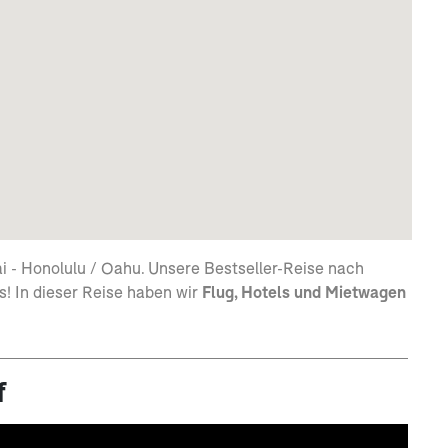
i - Honolulu / Oahu. Unsere Bestseller-Reise nach
s! In dieser Reise haben wir
Flug, Hotels und Mietwagen
f