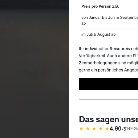
Preis pro Person z.B.
von Januar bis Juni & Septemb
ab
im Juli & August ab
Ihr individueller Reisepreis r
Verfügbarkeit. Auch andere F
Zimmerbelegungen sind möglich
gerne ein persönliches Angebo
Das sagen uns
4.90
★
★
★
★
★
/5
149 G
(öffnet in neuem Tab)