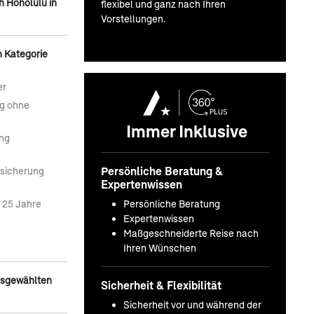
h Honolulu in
flexibel und ganz nach Ihren
Vorstellungen.
n Kategorie
er
ng ohne
Immer Inklusive
ung
Persönliche Beratung &
rsicherung
Expertenwissen
Persönliche Beratung
r 25 Jahre
Expertenwissen
Maßgeschneiderte Reise nach
Ihren Wünschen
usgewählten
Sicherheit & Flexibilität
Sicherheit vor und während der