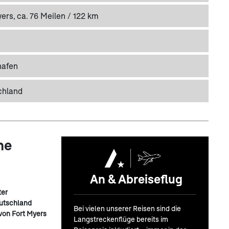
ers, ca. 76 Meilen / 122 km
hafen
chland
ne
An & Abreiseflug
ter
eutschland
Bei vielen unserer Reisen sind die
von Fort Myers
Langstreckenflüge bereits im