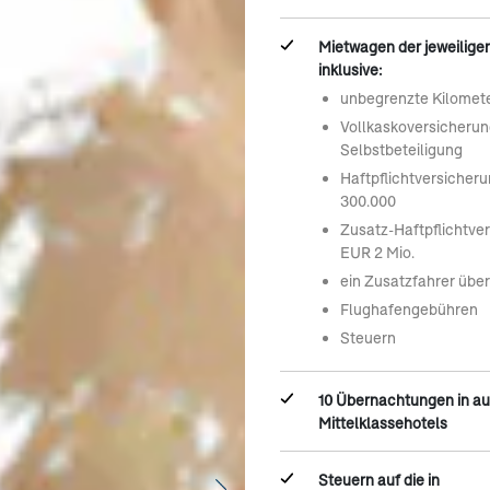
Mietwagen der jeweilige
inklusive:
unbegrenzte Kilomet
Vollkaskoversicheru
Selbstbeteiligung
Haftpflichtversicher
300.000
Zusatz-Haftpflichtve
EUR 2 Mio.
ein Zusatzfahrer übe
Flughafengebühren
Steuern
10 Übernachtungen in a
Mittelklassehotels
Steuern auf die in