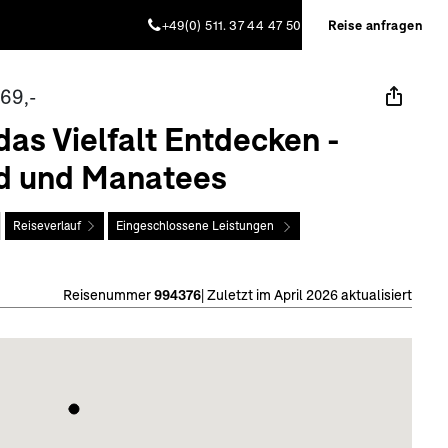
+49(0) 511. 37 44 47 50
Reise anfragen
69,-
das Vielfalt Entdecken -
nd und Manatees
Reiseverlauf
Eingeschlossene Leistungen
Reisenummer
994376
|
Zuletzt im April 2026 aktualisiert