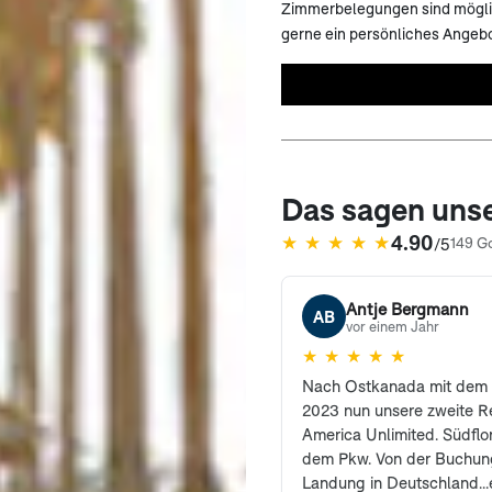
Zimmerbelegungen sind möglich
gerne ein persönliches Angebo
Das sagen uns
4.90
★
★
★
★
★
/5
149 G
(öffnet in neuem Tab)
Antje Bergmann
AB
vor einem Jahr
★
★
★
★
★
Nach Ostkanada mit dem 
2023 nun unsere zweite Re
America Unlimited. Südflor
dem Pkw. Von der Buchung
Landung in Deutschland...