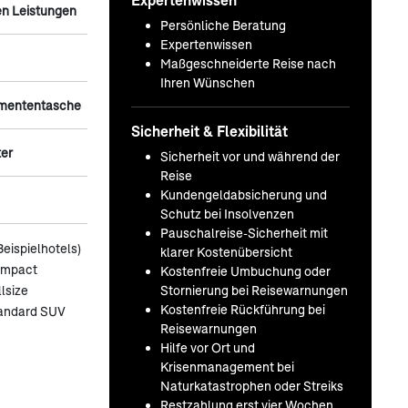
n Leistungen
Persönliche Beratung
Expertenwissen
Maßgeschneiderte Reise nach
Ihren Wünschen
umententasche
Sicherheit & Flexibilität
ter
Sicherheit vor und während der
Reise
Kundengeldabsicherung und
Schutz bei Insolvenzen
Pauschalreise-Sicherheit mit
Beispielhotels)
klarer Kostenübersicht
ompact
Kostenfreie Umbuchung oder
Stornierung bei Reisewarnungen
lsize
Kostenfreie Rückführung bei
tandard SUV
Reisewarnungen
Hilfe vor Ort und
Krisenmanagement bei
Naturkatastrophen oder Streiks
Restzahlung erst vier Wochen