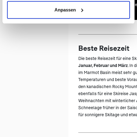
America Unlimited Re
Anpassen
Beste Reisezeit
Die beste Reisezeit für eine Sk
Januar, Februar und März
. In
im Marmot Basin meist sehr g
Temperaturen und beste Vorau
den kanadischen Rocky Mounta
ebenfalls für eine Skireise Ja
Weihnachten mit winterlicher
Schneelage früher in der Saison
für sonnigere Skitage und etw