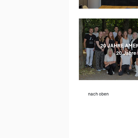
20 JAHRE AMER
20 Jahre 
nach oben