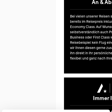
An & Abr
Bei vielen unserer Reisen 
bereits im Reisepreis inklu
Economy Class. Auf Wuns
selbstverständlich auch 
Business oder First Class 
Reisebeispiel kein Flug ei
wir Ihnen diesen gerne zus
ihn direkt in Ihr persönlic
flexibel und ganz nach Ihr
Immer I
Persönliche Beratung 