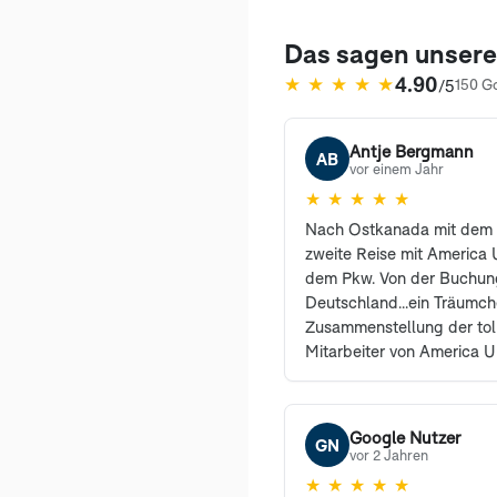
Das sagen unser
4.90
★
★
★
★
★
/5
150 G
(öffnet in neuem Tab)
Antje Bergmann
AB
vor einem Jahr
★
★
★
★
★
Nach Ostkanada mit dem 
zweite Reise mit America U
dem Pkw. Von der Buchung
Deutschland...ein Träumc
Zusammenstellung der tol
Mitarbeiter von America U
erreichbar und haben vie
sehr freundlich beantwort
den Profis waren selbstre
Google Nutzer
GN
können und werden Ameri
vor 2 Jahren
weiterempfehlen. Auch un
★
★
★
★
★