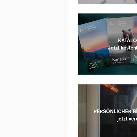
KATALO
Jetzt kostenl
PERSÖNLICHER B
jetzt ver