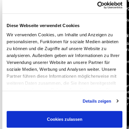
Persönliche Beratun
(öf
Expertenwissen
Maßgeschneiderte Re
Diese Webseite verwendet Cookies
Wir verwenden Cookies, um Inhalte und Anzeigen zu
Sicherheit & Flexibilitä
personalisieren, Funktionen für soziale Medien anbieten
Sicherheit vor und w
zu können und die Zugriffe auf unsere Website zu
Kundengeldabsicheru
analysieren. Außerdem geben wir Informationen zu Ihrer
Insolvenzen
Pauschalreise-Sicherh
Verwendung unserer Website an unsere Partner für
Kostenübersicht
soziale Medien, Werbung und Analysen weiter. Unsere
Kostenfreie Umbuchu
Partner führen diese Informationen möglicherweise mit
Reisewarnungen
weiteren Daten zusammen, die Sie ihnen bereitgestellt
Kostenfreie Rückfüh
haben oder die sie im Rahmen Ihrer Nutzung der Dienste
Hilfe vor Ort und Kr
gesammelt haben. Sie geben Einwilligung zu unseren
Naturkatastrophen od
Details zeigen
Cookies, wenn Sie unsere Webseite weiterhin nutzen.
Restzahlung erst vie
Extras
Cookies zulassen
Hochwertiger Reisefü