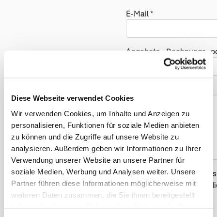
E-Mail *
Angebots-, Rechnungs- 
(öf
Ihre Nachricht (optional)
Diese Webseite verwendet Cookies
Wir verwenden Cookies, um Inhalte und Anzeigen zu
personalisieren, Funktionen für soziale Medien anbieten
zu können und die Zugriffe auf unsere Website zu
analysieren. Außerdem geben wir Informationen zu Ihrer
Verwendung unserer Website an unsere Partner für
soziale Medien, Werbung und Analysen weiter. Unsere
Ja, ich habe die
Datens
Partner führen diese Informationen möglicherweise mit
gelesen und akzeptiere di
weiteren Daten zusammen, die Sie ihnen bereitgestellt
haben oder die sie im Rahmen Ihrer Nutzung der Dienste