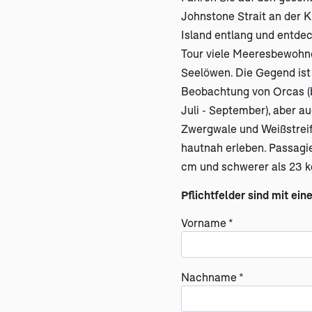
Johnstone Strait an der 
Island entlang und entde
Tour viele Meeresbewohne
Seelöwen. Die Gegend ist
Beobachtung von Orcas (
Juli - September), aber a
Zwergwale und Weißstreif
hautnah erleben.
Passagie
cm und schwerer als 23 kg
Pflichtfelder sind mit ein
Vorname *
Nachname *