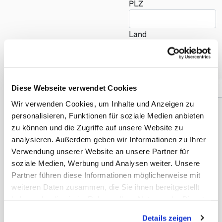
PLZ
Land
(öf
Telefonnummer *
Diese Webseite verwendet Cookies
Wir verwenden Cookies, um Inhalte und Anzeigen zu
personalisieren, Funktionen für soziale Medien anbieten
Reise
zu können und die Zugriffe auf unsere Website zu
analysieren. Außerdem geben wir Informationen zu Ihrer
Anzahl der Reisenden *
Verwendung unserer Website an unsere Partner für
soziale Medien, Werbung und Analysen weiter. Unsere
Partner führen diese Informationen möglicherweise mit
weiteren Daten zusammen, die Sie ihnen bereitgestellt
Früheste Anreise *
haben oder die sie im Rahmen Ihrer Nutzung der Dienste
gesammelt haben. Sie geben Einwilligung zu unseren
Details zeigen