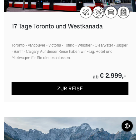
17 Tage Toronto und Westkanada
Toronto - Vancouver - Victoria - Tofino - Whistler - Clearwater - Jasper
- Banff - Calgary. Auf dieser Reise haben wir Flug, Hotel und
Mietwagen für Sie eingeschlossen.
€ 2.999,-
ab
ZUR REISE