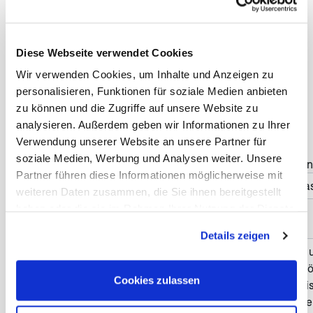
(öf
Anzahl der Reisenden *
Diese Webseite verwendet Cookies
Wir verwenden Cookies, um Inhalte und Anzeigen zu
personalisieren, Funktionen für soziale Medien anbieten
Früheste Anreise *
zu können und die Zugriffe auf unsere Website zu
analysieren. Außerdem geben wir Informationen zu Ihrer
Verwendung unserer Website an unsere Partner für
soziale Medien, Werbung und Analysen weiter. Unsere
Haben Sie Änderungswün
Partner führen diese Informationen möglicherweise mit
weiteren Daten zusammen, die Sie ihnen bereitgestellt
haben oder die sie im Rahmen Ihrer Nutzung der Dienste
gesammelt haben. Sie geben Einwilligung zu unseren
Nachricht *
Details zeigen
Cookies, wenn Sie unsere Webseite weiterhin nutzen.
Cookies zulassen