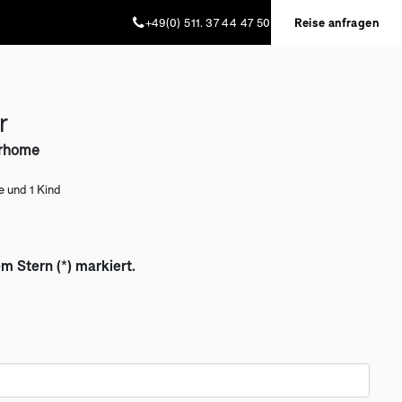
+49(0) 511. 37 44 47 50
Reise anfragen
r
orhome
e und 1 Kind
em Stern (*) markiert.