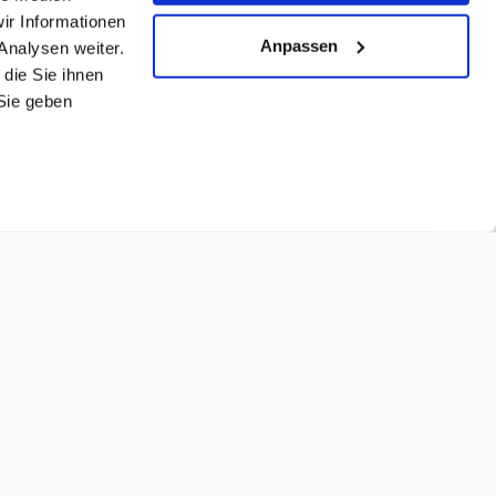
ir Informationen
Anpassen
Analysen weiter.
die Sie ihnen
Sie geben
☎ Persönlicher Beratungstermin
 Unlimited als Reisebotschafter von Brand USA