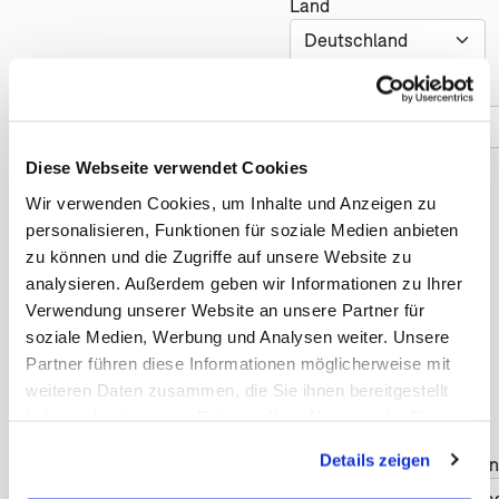
Land
Telefonnummer *
Diese Webseite verwendet Cookies
Reise
Wir verwenden Cookies, um Inhalte und Anzeigen zu
personalisieren, Funktionen für soziale Medien anbieten
Anzahl der Reisenden *
zu können und die Zugriffe auf unsere Website zu
analysieren. Außerdem geben wir Informationen zu Ihrer
Verwendung unserer Website an unsere Partner für
soziale Medien, Werbung und Analysen weiter. Unsere
Früheste Anreise *
Partner führen diese Informationen möglicherweise mit
weiteren Daten zusammen, die Sie ihnen bereitgestellt
haben oder die sie im Rahmen Ihrer Nutzung der Dienste
gesammelt haben. Sie geben Einwilligung zu unseren
Details zeigen
Haben Sie Änderungswün
Cookies, wenn Sie unsere Webseite weiterhin nutzen.