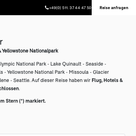
+49(0) 511. 37 44 47 50
Reise anfragen
r
 Yellowstone Nationalpark
Olympic National Park - Lake Quinault - Seaside -
ls - Yellowstone National Park - Missoula - Glacier
lene - Seattle. Auf dieser Reise haben wir
Flug, Hotels &
chlossen
.
em Stern (*) markiert.