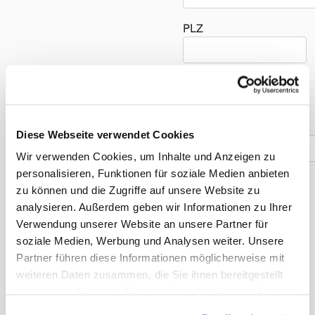
PLZ
Land
(öf
Telefonnummer *
Diese Webseite verwendet Cookies
Wir verwenden Cookies, um Inhalte und Anzeigen zu
personalisieren, Funktionen für soziale Medien anbieten
zu können und die Zugriffe auf unsere Website zu
Reise
analysieren. Außerdem geben wir Informationen zu Ihrer
Verwendung unserer Website an unsere Partner für
Anzahl der Reisenden *
soziale Medien, Werbung und Analysen weiter. Unsere
Partner führen diese Informationen möglicherweise mit
weiteren Daten zusammen, die Sie ihnen bereitgestellt
haben oder die sie im Rahmen Ihrer Nutzung der Dienste
Früheste Anreise *
gesammelt haben. Sie geben Einwilligung zu unseren