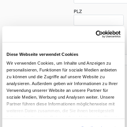
PLZ
Land
(öf
Telefonnummer *
Diese Webseite verwendet Cookies
Wir verwenden Cookies, um Inhalte und Anzeigen zu
personalisieren, Funktionen für soziale Medien anbieten
zu können und die Zugriffe auf unsere Website zu
Reise
analysieren. Außerdem geben wir Informationen zu Ihrer
Verwendung unserer Website an unsere Partner für
Anzahl der Reisenden *
soziale Medien, Werbung und Analysen weiter. Unsere
Partner führen diese Informationen möglicherweise mit
weiteren Daten zusammen, die Sie ihnen bereitgestellt
haben oder die sie im Rahmen Ihrer Nutzung der Dienste
Früheste Anreise *
gesammelt haben. Sie geben Einwilligung zu unseren