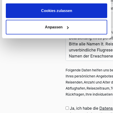
Haben Sie Änderungswün
Cookies zulassen
Nachricht *
Anpassen
Folgende Daten helfen uns be
Ihres persönlichen Angebot
Reisenden, Anzahl und Alter de
Abflughafen, Reisezeitraum, 
Rückfragen, Ihre individuell
Ja, ich habe die
Datens