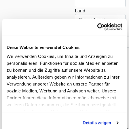
Land
(öf
Telefonnummer *
Diese Webseite verwendet Cookies
Wir verwenden Cookies, um Inhalte und Anzeigen zu
Reise
personalisieren, Funktionen für soziale Medien anbieten
zu können und die Zugriffe auf unsere Website zu
Anzahl der Reisenden *
analysieren. Außerdem geben wir Informationen zu Ihrer
Verwendung unserer Website an unsere Partner für
soziale Medien, Werbung und Analysen weiter. Unsere
Partner führen diese Informationen möglicherweise mit
Früheste Anreise *
weiteren Daten zusammen, die Sie ihnen bereitgestellt
haben oder die sie im Rahmen Ihrer Nutzung der Dienste
gesammelt haben. Sie geben Einwilligung zu unseren
Details zeigen
Cookies, wenn Sie unsere Webseite weiterhin nutzen.