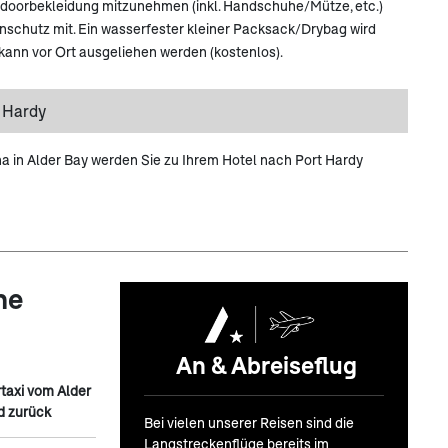
doorbekleidung mitzunehmen (inkl. Handschuhe/Mütze, etc.)
schutz mit. Ein wasserfester kleiner Packsack/Drybag wird
ann vor Ort ausgeliehen werden (kostenlos).
t Hardy
a in Alder Bay werden Sie zu Ihrem Hotel nach Port Hardy
ne
An & Abreiseflug
taxi vom Alder
d zurück
Bei vielen unserer Reisen sind die
Langstreckenflüge bereits im