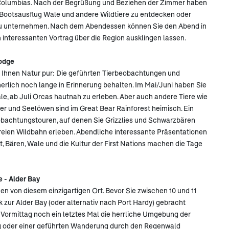
 Columbias. Nach der Begrüßung und Beziehen der Zimmer haben
m Bootsausflug Wale und andere Wildtiere zu entdecken oder
zu unternehmen. Nach dem Abendessen können Sie den Abend in
interessanten Vortrag über die Region ausklingen lassen.
Lodge
n Ihnen Natur pur: Die geführten Tierbeobachtungen und
erlich noch lange in Erinnerung behalten. Im Mai/Juni haben Sie
e, ab Juli Orcas hautnah zu erleben. Aber auch andere Tiere wie
ter und Seelöwen sind im Great Bear Rainforest heimisch. Ein
eobachtungstouren, auf denen Sie Grizzlies und Schwarzbären
freien Wildbahn erleben. Abendliche interessante Präsentationen
, Bären, Wale und die Kultur der First Nations machen die Tage
e - Alder Bay
n von diesem einzigartigen Ort. Bevor Sie zwischen 10 und 11
 zur Alder Bay (oder alternativ nach Port Hardy) gebracht
Vormittag noch ein letztes Mal die herrliche Umgebung der
g oder einer geführten Wanderung durch den Regenwald