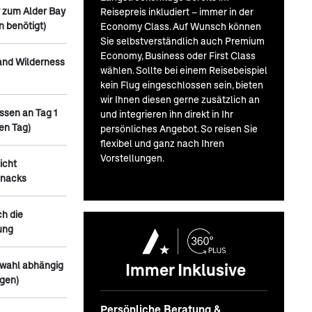
y zum Alder Bay
Reisepreis inkludiert – immer in der
n benötigt)
Economy Class. Auf Wunsch können
Sie selbstverständlich auch Premium
Economy, Business oder First Class
land Wilderness
wählen. Sollte bei einem Reisebeispiel
kein Flug eingeschlossen sein, bieten
wir Ihnen diesen gerne zusätzlich an
ssen an Tag 1
und integrieren ihn direkt in Ihr
en Tag)
persönliches Angebot. So reisen Sie
flexibel und ganz nach Ihren
Vorstellungen.
icht
Snacks
h die
ung
Immer Inklusive
swahl abhängig
gen)
Persönliche Beratung &