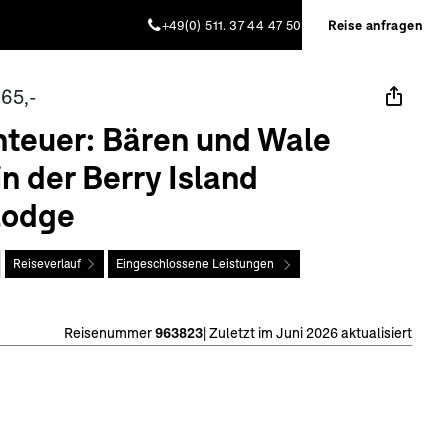
+49(0) 511. 37 44 47 50
Reise anfragen
65,-
nteuer: Bären und Wale
n der Berry Island
Lodge
Reiseverlauf
Eingeschlossene Leistungen
Reisenummer
963823
|
Zuletzt im Juni 2026 aktualisiert