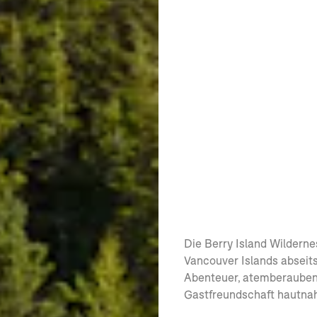
Die Berry Island Wilderne
Vancouver Islands abseits
Abenteuer, atemberauben
Gastfreundschaft hautna