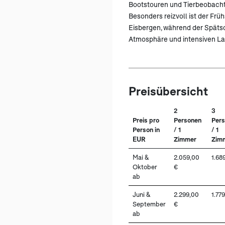
Bootstouren und Tierbeobacht
Besonders reizvoll ist der Fr
Eisbergen, während der Späts
Atmosphäre und intensiven La
Preisübersicht
2
3
Preis pro
Personen
Per
Person in
/ 1
/ 1
EUR
Zimmer
Zim
Mai &
2.059,00
1.68
Oktober
€
ab
Juni &
2.299,00
1.77
September
€
ab