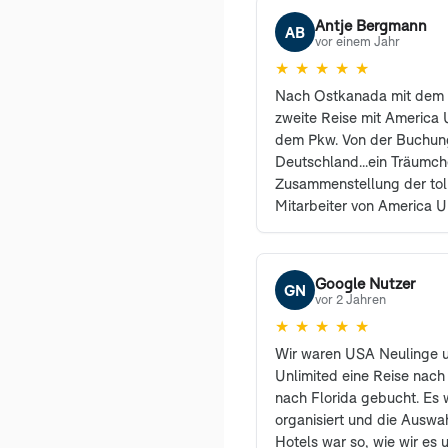
Antje Bergmann
AB
vor einem Jahr
★
★
★
★
★
Nach Ostkanada mit dem 
zweite Reise mit America U
dem Pkw. Von der Buchung
Deutschland...ein Träumc
Zusammenstellung der tol
Mitarbeiter von America U
erreichbar und haben vie
sehr freundlich beantwort
den Profis waren selbstre
Google Nutzer
GN
können und werden Ameri
vor 2 Jahren
weiterempfehlen. Auch un
★
★
★
★
★
begeistert und sind es i
Wir waren USA Neulinge 
Dank an Herrn Sanders un
Unlimited eine Reise nach
Kolleginnen von America U
nach Florida gebucht. Es 
Vorzeichen dieser Reise s
organisiert und die Auswa
nur soviel. Die Einreise gi
Hotels war so, wie wir es u
die Bühne. Der Grenzbeamt