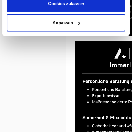
Cookies zulassen
wir Ihnen diesen gerne zus
ihn direkt in Ihr persönlic
flexibel und ganz nach Ihr
Anpassen
Immer I
Persönliche Beratung 
Persönliche Beratun
Expertenwissen
Maßgeschneiderte Re
Sicherheit & Flexibilitä
Sicherheit vor und w
Kundengeldabsicheru