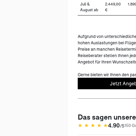
Juli &
2.449,00
1.89
August ab
€
Aufgrund von unterschiedlich
hohen Auslastungen bei Flüge
Preise an manchen Reisetermi
Reiseberater stellen Ihnen jede
Angebot für Ihren Wunschzei
Gerne bieten wir Ihnen den pa
Jetzt Angeb
Das sagen unser
4.90
★
★
★
★
★
/5
150 G
(öffnet in neuem Tab)