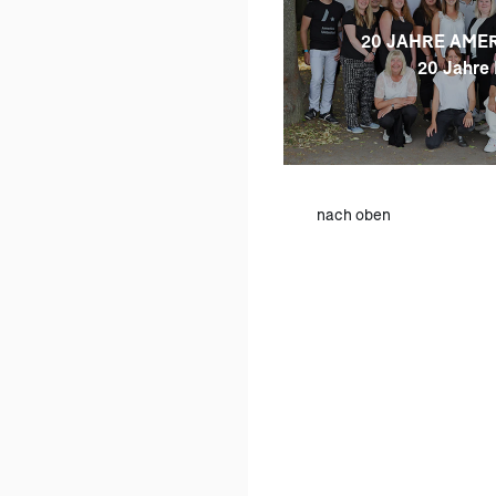
20 JAHRE AMER
20 Jahre 
nach oben