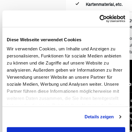
Kartenmaterial, etc.
nicht eingeschlossen
: Einweg
(öf
(CAD 300 zzgl. Steuern und Ge
Mietwagen bei 2 Personen: C
Diese Webseite verwendet Cookies
Mietwagen bei 3 Personen: Ful
Wir verwenden Cookies, um Inhalte und Anzeigen zu
Mietwagen bei 4 Personen: S
personalisieren, Funktionen für soziale Medien anbieten
zu können und die Zugriffe auf unsere Website zu
analysieren. Außerdem geben wir Informationen zu Ihrer
Verwendung unserer Website an unsere Partner für
An & Abr
soziale Medien, Werbung und Analysen weiter. Unsere
Partner führen diese Informationen möglicherweise mit
weiteren Daten zusammen, die Sie ihnen bereitgestellt
Bei vielen unserer Reisen 
haben oder die sie im Rahmen Ihrer Nutzung der Dienste
bereits im Reisepreis inklu
gesammelt haben. Sie geben Einwilligung zu unseren
Economy Class. Auf Wuns
Details zeigen
selbstverständlich auch 
Cookies, wenn Sie unsere Webseite weiterhin nutzen.
Business oder First Class 
Reisebeispiel kein Flug ei