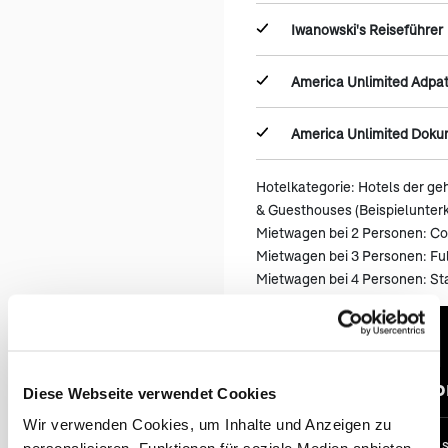
Iwanowski's Reiseführer
America Unlimited Adpa
America Unlimited Dok
Hotelkategorie: Hotels der ge
& Guesthouses (Beispielunter
Mietwagen bei 2 Personen: C
Mietwagen bei 3 Personen: Ful
Mietwagen bei 4 Personen: S
(öf
An & Abr
Diese Webseite verwendet Cookies
Wir verwenden Cookies, um Inhalte und Anzeigen zu
Bei vielen unserer Reisen 