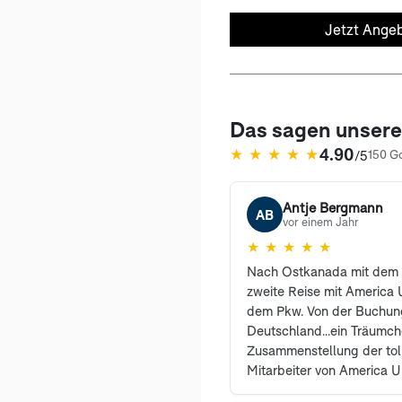
Jetzt Angeb
Das sagen unser
4.90
★
★
★
★
★
/5
150 G
(öffnet in neuem Tab)
Antje Bergmann
AB
vor einem Jahr
★
★
★
★
★
Nach Ostkanada mit dem 
zweite Reise mit America U
dem Pkw. Von der Buchung
Deutschland...ein Träumc
Zusammenstellung der tol
Mitarbeiter von America U
erreichbar und haben vie