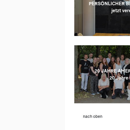
PERSÖNLICHER B
jetzt ver
20 JAHRE AMER
20 Jahre 
nach oben