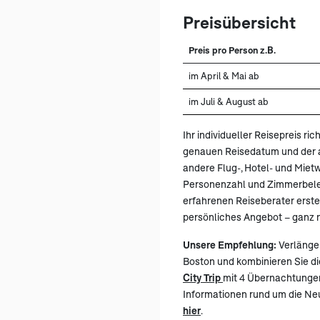
Preisübersicht
Preis pro Person z.B.
im April & Mai ab
im Juli & August ab
Ihr individueller Reisepreis ric
genauen Reisedatum und der a
andere Flug-, Hotel- und Mie
Personenzahl und Zimmerbele
erfahrenen Reiseberater erstel
persönliches Angebot – ganz n
Unsere Empfehlung:
Verlänger
Boston und kombinieren Sie d
City Trip
mit 4 Übernachtungen
Informationen rund um die Ne
hier
.